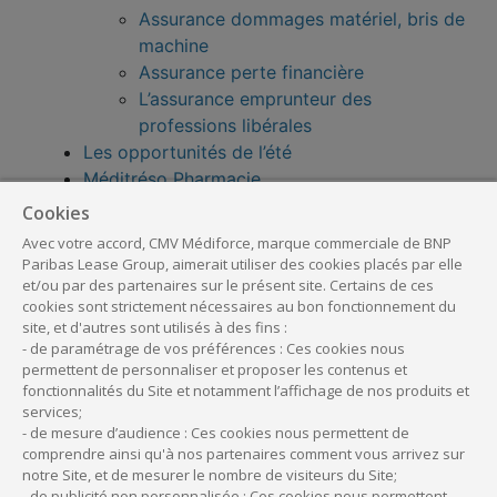
Assurance dommages matériel, bris de
machine
Assurance perte financière
L’assurance emprunteur des
professions libérales
Les opportunités de l’été
Méditréso Pharmacie
Méditréso, ce sont nos clients qui en parlent
Cookies
le mieux
Avec votre accord, CMV Médiforce, marque commerciale de BNP
Méditréso, ce sont nos clients qui en parlent
Paribas Lease Group, aimerait utiliser des cookies placés par elle
le mieux
et/ou par des partenaires sur le présent site. Certains de ces
cookies sont strictement nécessaires au bon fonctionnement du
Méditréso, ce sont nos clients qui en parlent
site, et d'autres sont utilisés à des fins :
le mieux
- de paramétrage de vos préférences : Ces cookies nous
Notre expertise au service de vos projets
permettent de personnaliser et proposer les contenus et
Notre vocation est de vous accompagner
fonctionnalités du Site et notamment l’affichage de nos produits et
services;
Offres privilèges
- de mesure d’audience : Ces cookies nous permettent de
Offre Bienvenue BNP Paribas
comprendre ainsi qu'à nos partenaires comment vous arrivez sur
Offre privilège Doctolib
notre Site, et de mesurer le nombre de visiteurs du Site;
- de publicité non personnalisée : Ces cookies nous permettent