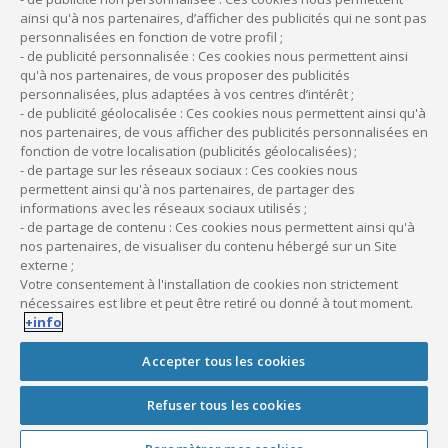
Offre privilège Doctolib – formulaire
ainsi qu'à nos partenaires, d’afficher des publicités qui ne sont pas
Offre privilège Service Action Santé
personnalisées en fonction de votre profil ;
Offre privilège Service Action Santé –
- de publicité personnalisée : Ces cookies nous permettent ainsi
formulaire
qu'à nos partenaires, de vous proposer des publicités
personnalisées, plus adaptées à vos centres d’intérêt ;
Partenariat URPS
- de publicité géolocalisée : Ces cookies nous permettent ainsi qu'à
Pour vous accompagner plus loin
nos partenaires, de vous afficher des publicités personnalisées en
Prêt trésorerie professionnelle pour les
fonction de votre localisation (publicités géolocalisées) ;
professions libérales
- de partage sur les réseaux sociaux : Ces cookies nous
permettent ainsi qu'à nos partenaires, de partager des
Quand travaux riment avec éco
informations avec les réseaux sociaux utilisés ;
Que diriez-vous d’avoir un cabinet bien
- de partage de contenu : Ces cookies nous permettent ainsi qu'à
équipé ?
nos partenaires, de visualiser du contenu hébergé sur un Site
Réalisez vos derniers investissements sans
externe ;
Votre consentement à l'installation de cookies non strictement
attendre
nécessaires est libre et peut être retiré ou donné à tout moment.
Renouvelez votre voiture en 2026
+info
Soyez sûr de votre équipement
Je suis étudiant
Accepter tous les cookies
offre client été 2023
Refuser tous les cookies
Partenaires
Devenir partenaire CMV médiforce