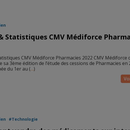
ien
& Statistiques CMV Médiforce Pharma
atistiques CMV Médiforce Pharmacies 2022 CMV Médiforce d
de sa 3ème édition de l’étude des cessions de Pharmacies en 
ée du 1er au (
…
)
Voi
ien
Technologie