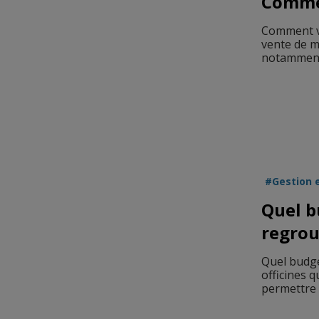
Commen
Comment ve
vente de m
notamment 
Gestion 
Quel b
regro
Quel budge
officines q
permettre d