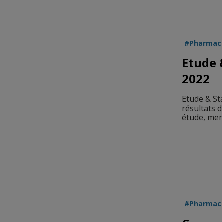
Pharmac
Etude 
2022
Etude & St
résultats 
étude, men
Pharmac