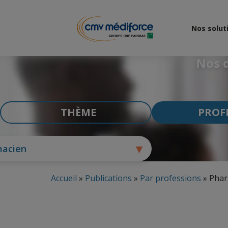
Nos solut
Nos d
THÈME
PROF
acien
Accueil
»
Publications
»
Par professions
»
Phar