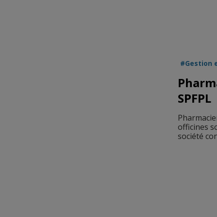
Gestion 
Pharmac
SPFPL
Pharmaciens
officines 
société con