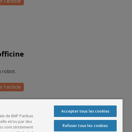
r l'article
fficine
n robot.
r l'article
Accepter tous les cookies
ale de BNP Paribas
 elle et/ou par des
Refuser tous les cookies
es sont strictement