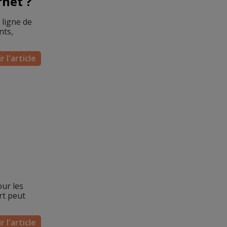
net ?
 ligne de
nts,
r l'article
ur les
rt peut
r l'article