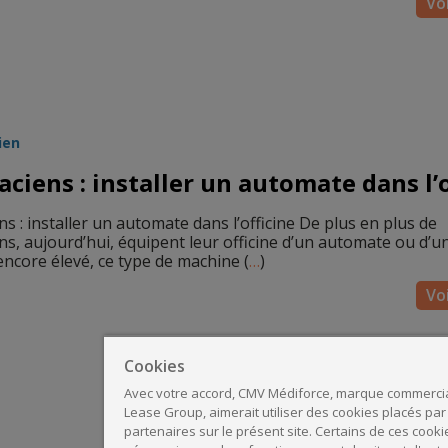
Voi
ien
ciens : installer un automate dans l’o
s : installer un automate dans l’officine De plus en plus de
s, aujourd’hui, équipent leur officine d’un automate ou d’u
encore élevé, ce type de machine (
…
)
Voi
Cookies
Avec votre accord, CMV Médiforce, marque commerci
Lease Group, aimerait utiliser des cookies placés par
partenaires sur le présent site. Certains de ces cooki