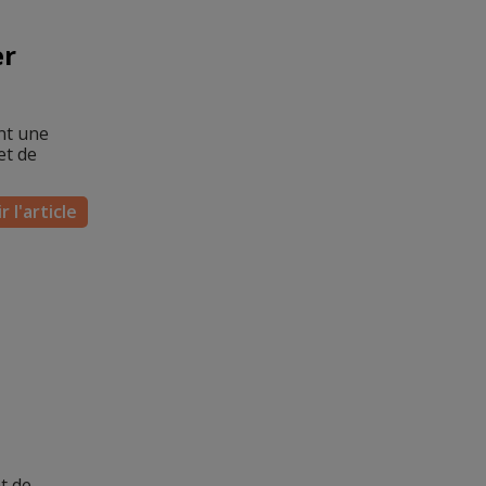
er
nt une
et de
r l'article
t de