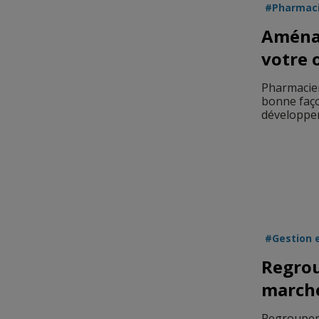
Pharmac
Aména
votre o
Pharmacien
bonne façon
développer 
Gestion 
Regrou
marche
Regroupem