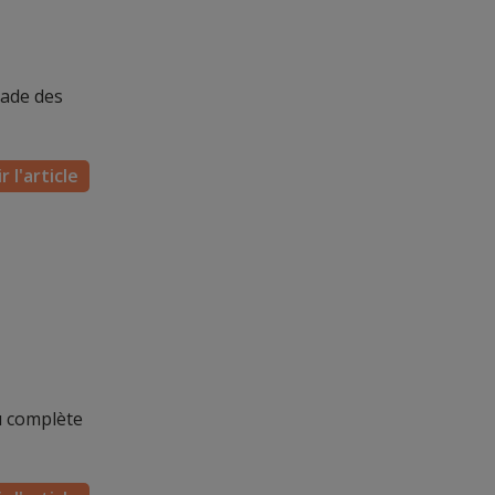
çade des
r l'article
u complète