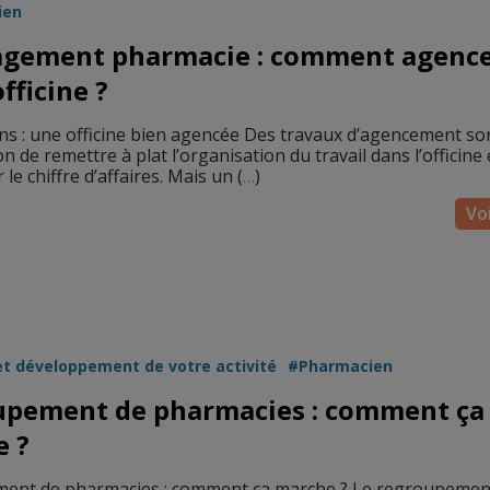
ien
gement pharmacie : comment agenc
fficine ?
s : une officine bien agencée Des travaux d’agencement so
 de remettre à plat l’organisation du travail dans l’officine 
le chiffre d’affaires. Mais un (
…
)
Voi
et développement de votre activité
Pharmacien
pement de pharmacies : comment ça
 ?
ent de pharmacies : comment ça marche ? Le regroupemen