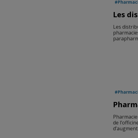
Pharmac
Les di
Les distrib
pharmacies
parapharma
Pharmac
Pharma
Pharmacien
de l’offic
d’augmenter