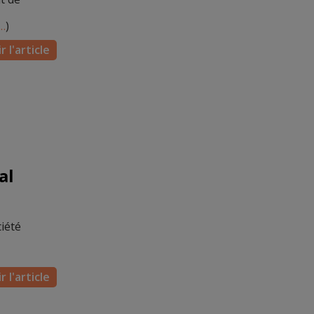
…
)
r l'article
al
iété
r l'article