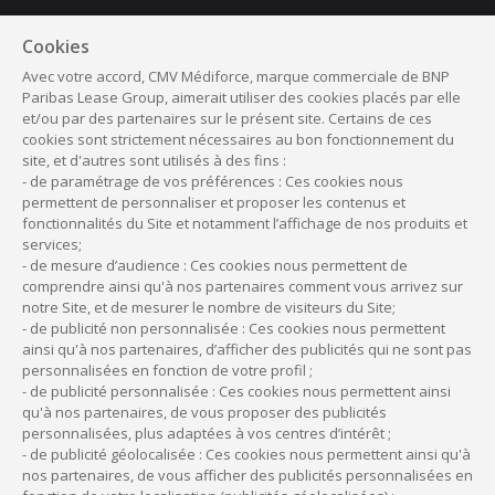
Suivez nous
Cookies
Avec votre accord, CMV Médiforce, marque commerciale de BNP
Facebook
Linkedin
Instagram
Youtube
Paribas Lease Group, aimerait utiliser des cookies placés par elle
et/ou par des partenaires sur le présent site. Certains de ces
cookies sont strictement nécessaires au bon fonctionnement du
site, et d'autres sont utilisés à des fins :
- de paramétrage de vos préférences : Ces cookies nous
permettent de personnaliser et proposer les contenus et
fonctionnalités du Site et notamment l’affichage de nos produits et
Qui sommes-nous ?
services;
- de mesure d’audience : Ces cookies nous permettent de
Mentions légales
comprendre ainsi qu'à nos partenaires comment vous arrivez sur
notre Site, et de mesurer le nombre de visiteurs du Site;
Politique de cookies
- de publicité non personnalisée : Ces cookies nous permettent
ainsi qu'à nos partenaires, d’afficher des publicités qui ne sont pas
FAQ
personnalisées en fonction de votre profil ;
- de publicité personnalisée : Ces cookies nous permettent ainsi
qu'à nos partenaires, de vous proposer des publicités
Plan du site
personnalisées, plus adaptées à vos centres d’intérêt ;
- de publicité géolocalisée : Ces cookies nous permettent ainsi qu'à
Données personnelles
nos partenaires, de vous afficher des publicités personnalisées en