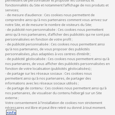
permettent de personnaliser et proposer les contenus et
bien
fonctionnalités du Site et notamment l’affichage de nos produits et
services;
Les amortissements et les intérêts sont
- de mesure d’audience : Ces cookies nous permettent de
déductibles de votre base imposable*
comprendre ainsi qu'à nos partenaires comment vous arrivez sur
Possibilité de réaliser un financement total ou
notre Site, et de mesurer le nombre de visiteurs du Site;
partiel du bien (apport du montant de son
- de publicité non personnalisée : Ces cookies nous permettent
ainsi qu'à nos partenaires, d’afficher des publicités qui ne sont pas
choix)
personnalisées en fonction de votre profil ;
- de publicité personnalisée : Ces cookies nous permettent ainsi
qu'à nos partenaires, de vous proposer des publicités
personnalisées, plus adaptées à vos centres d’intérêt ;
- de publicité géolocalisée : Ces cookies nous permettent ainsi qu'à
nos partenaires, de vous afficher des publicités personnalisées en
Les avantages du Crédit de trésorerie
fonction de votre localisation (publicités géolocalisées) ;
- de partage sur les réseaux sociaux : Ces cookies nous
Pour vos dépenses du quotidien (fournitures,
permettent ainsi qu'à nos partenaires, de partager des
consommable, factures, ...)
informations avec les réseaux sociaux utilisés ;
Une réserve d'argent jusqu'à 30 000 €
- de partage de contenu : Ces cookies nous permettent ainsi qu'à
Vous choisissez votre mensualité
nos partenaires, de visualiser du contenu hébergé sur un Site
externe ;
Déblocage sans minimum et dans la limite de
Votre consentement à l'installation de cookies non strictement
la réserve disponible
nécessaires est libre et peut être retiré ou donné à tout moment.
Les sommes sont versées sur votre compte
+info