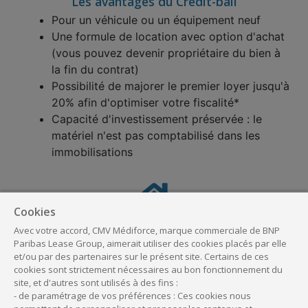
Les avantages du Crédit-bail
Pour un véhicule ou un équipement neuf
Une formule de location avec option d'achat
(vous pouvez devenir propriétaire du bien à
la fin du contrat)
Possibilité de majorer le premier loyer jusqu'à
20% afin d'optimiser votre fiscalité*
Capacité d'investissement préservée : le
matériel n'est pas comptabilisé dans les
immobilisations
Cookies
Avec votre accord, CMV Médiforce, marque commerciale de BNP
Les avantages du Crédit amortissable
Paribas Lease Group, aimerait utiliser des cookies placés par elle
Pour un véhicule ou un équipement neuf ou
et/ou par des partenaires sur le présent site. Certains de ces
cookies sont strictement nécessaires au bon fonctionnement du
occasion, des travaux de rénovation ou
site, et d'autres sont utilisés à des fins :
d'installation
- de paramétrage de vos préférences : Ces cookies nous
Vous êtes immédiatement propriétaire du