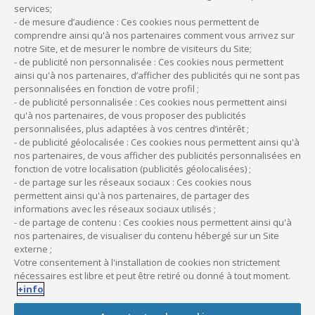
services;
- de mesure d’audience : Ces cookies nous permettent de
comprendre ainsi qu'à nos partenaires comment vous arrivez sur
notre Site, et de mesurer le nombre de visiteurs du Site;
- de publicité non personnalisée : Ces cookies nous permettent
ainsi qu'à nos partenaires, d’afficher des publicités qui ne sont pas
personnalisées en fonction de votre profil ;
- de publicité personnalisée : Ces cookies nous permettent ainsi
qu'à nos partenaires, de vous proposer des publicités
personnalisées, plus adaptées à vos centres d’intérêt ;
- de publicité géolocalisée : Ces cookies nous permettent ainsi qu'à
nos partenaires, de vous afficher des publicités personnalisées en
Bénéficiez de l'offre Bienvenue de BNP
fonction de votre localisation (publicités géolocalisées) ;
Paribas
- de partage sur les réseaux sociaux : Ces cookies nous
permettent ainsi qu'à nos partenaires, de partager des
Nouveau Client BNP PARIBAS ?
informations avec les réseaux sociaux utilisés ;
- de partage de contenu : Ces cookies nous permettent ainsi qu'à
Profitez d’avantages et services pour votre
nos partenaires, de visualiser du contenu hébergé sur un Site
externe ;
activité professionnelle et votre vie privée !
Votre consentement à l'installation de cookies non strictement
nécessaires est libre et peut être retiré ou donné à tout moment.
+info
En savoir plus