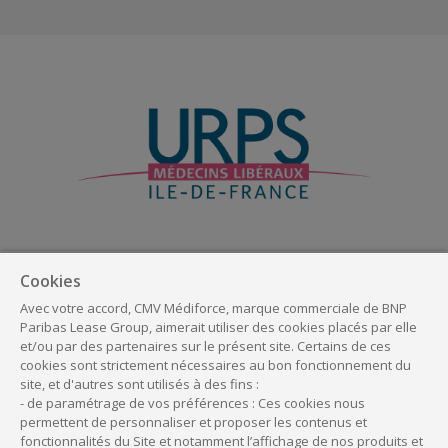
Bénéficiez de l'offre URPS Médecins
Libéraux Île-de-France
Cookies
Avec votre accord, CMV Médiforce, marque commerciale de BNP
Profitez d’un accompagnement personnalisé et
Paribas Lease Group, aimerait utiliser des cookies placés par elle
et/ou par des partenaires sur le présent site. Certains de ces
d’avantages tarifaires exclusifs pour votre
cookies sont strictement nécessaires au bon fonctionnement du
activité professionnelle.
site, et d'autres sont utilisés à des fins :
- de paramétrage de vos préférences : Ces cookies nous
permettent de personnaliser et proposer les contenus et
fonctionnalités du Site et notamment l’affichage de nos produits et
En savoir plus