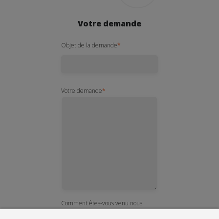
Votre demande
Objet de la demande
*
Votre demande
*
Comment êtes-vous venu nous
rendre visite ?
*