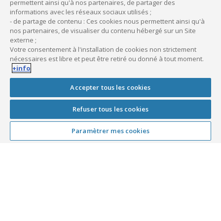
permettent ainsi qu'à nos partenaires, de partager des
informations avec les réseaux sociaux utilisés ;
- de partage de contenu : Ces cookies nous permettent ainsi qu'à
nos partenaires, de visualiser du contenu hébergé sur un Site
Vous avez besoin d’être conseillé ?
externe ;
Votre consentement à l'installation de cookies non strictement
nécessaires est libre et peut être retiré ou donné à tout moment.
Nos équipes sont à votre disposition pour
+info
répondre à vos questions et vous aider à faire le
bon choix.
Accepter tous les cookies
Refuser tous les cookies
Paramètrer mes cookies
(1) Méditréso est un crédit de trésorerie
renouvelable à usage exclusivement professionnel
dont le TAEG hors assurance varie de 11,54% à
16,68% selon le montant du crédit utilisé (taux en
vigueur au 01/10/2023 et consultable à l’adresse