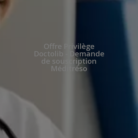
Offre Privilège
Doctolib - Demande
de souscription
Méditréso