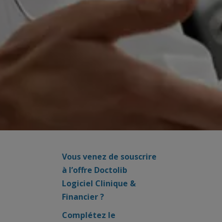
Vous venez de souscrire
à l’offre Doctolib
Logiciel Clinique &
Financier ?
Complétez le