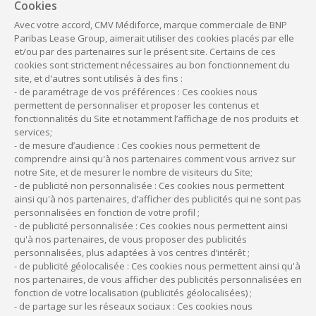
Cookies
Avec votre accord, CMV Médiforce, marque commerciale de BNP
Paribas Lease Group, aimerait utiliser des cookies placés par elle
et/ou par des partenaires sur le présent site. Certains de ces
cookies sont strictement nécessaires au bon fonctionnement du
ÉTAPE SUIVANTE
site, et d'autres sont utilisés à des fins :
- de paramétrage de vos préférences : Ces cookies nous
En soumettant ce formulaire, vous
permettent de personnaliser et proposer les contenus et
fonctionnalités du Site et notamment l’affichage de nos produits et
acceptez que les informations saisies
services;
soient traitées pour nous permettre de
- de mesure d’audience : Ces cookies nous permettent de
comprendre ainsi qu'à nos partenaires comment vous arrivez sur
vous contacter. Pour connaître vos
notre Site, et de mesurer le nombre de visiteurs du Site;
droits, notamment de retrait de
- de publicité non personnalisée : Ces cookies nous permettent
ainsi qu'à nos partenaires, d’afficher des publicités qui ne sont pas
consentement à l’utilisation des
personnalisées en fonction de votre profil ;
données collectées par ce formulaire,
- de publicité personnalisée : Ces cookies nous permettent ainsi
veuillez consulter notre page
Données
qu'à nos partenaires, de vous proposer des publicités
personnalisées, plus adaptées à vos centres d’intérêt ;
Personnelles
.
- de publicité géolocalisée : Ces cookies nous permettent ainsi qu'à
nos partenaires, de vous afficher des publicités personnalisées en
fonction de votre localisation (publicités géolocalisées) ;
- de partage sur les réseaux sociaux : Ces cookies nous