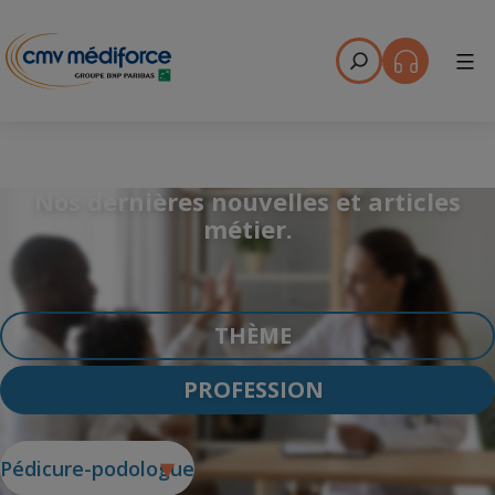
Menu
Nos dernières nouvelles et articles
métier.
THÈME
PROFESSION
Pédicure-podologue