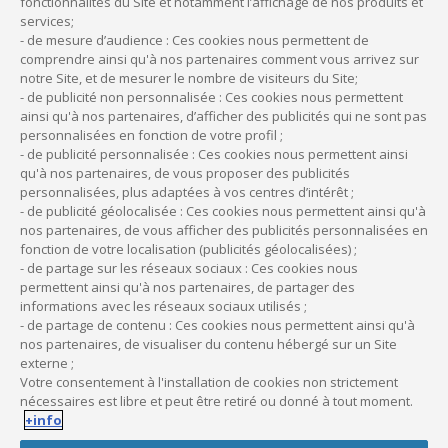
fonctionnalités du Site et notamment l’affichage de nos produits et
Qui sommes-nous ?
services;
- de mesure d’audience : Ces cookies nous permettent de
Mentions légales
comprendre ainsi qu'à nos partenaires comment vous arrivez sur
notre Site, et de mesurer le nombre de visiteurs du Site;
Politique de cookies
- de publicité non personnalisée : Ces cookies nous permettent
ainsi qu'à nos partenaires, d’afficher des publicités qui ne sont pas
FAQ
personnalisées en fonction de votre profil ;
- de publicité personnalisée : Ces cookies nous permettent ainsi
qu'à nos partenaires, de vous proposer des publicités
Plan du site
personnalisées, plus adaptées à vos centres d’intérêt ;
- de publicité géolocalisée : Ces cookies nous permettent ainsi qu'à
Données personnelles
nos partenaires, de vous afficher des publicités personnalisées en
fonction de votre localisation (publicités géolocalisées) ;
Tarifs des actes de gestion
- de partage sur les réseaux sociaux : Ces cookies nous
permettent ainsi qu'à nos partenaires, de partager des
Partenaires
informations avec les réseaux sociaux utilisés ;
- de partage de contenu : Ces cookies nous permettent ainsi qu'à
Accessibilité : non conforme
nos partenaires, de visualiser du contenu hébergé sur un Site
externe ;
Votre consentement à l'installation de cookies non strictement
nécessaires est libre et peut être retiré ou donné à tout moment.
+info