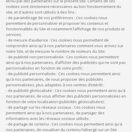
et/ou par des partenaires sur le présent site. Certains de ces
cookies sont strictement nécessaires au bon fonctionnement du
site, et d'autres sont utilisés à des fins :
- de paramétrage de vos préférences : Ces cookies nous
permettent de personnaliser et proposer les contenus et
fonctionnalités du Site et notamment l’affichage de nos produits et
Qui sommes-nous ?
services;
- de mesure d’audience : Ces cookies nous permettent de
Mentions légales
comprendre ainsi qu'à nos partenaires comment vous arrivez sur
notre Site, et de mesurer le nombre de visiteurs du Site;
Politique de cookies
- de publicité non personnalisée : Ces cookies nous permettent
ainsi qu'à nos partenaires, d’afficher des publicités qui ne sont pas
FAQ
personnalisées en fonction de votre profil ;
- de publicité personnalisée : Ces cookies nous permettent ainsi
qu'à nos partenaires, de vous proposer des publicités
Plan du site
personnalisées, plus adaptées à vos centres d’intérêt ;
- de publicité géolocalisée : Ces cookies nous permettent ainsi qu'à
Données personnelles
nos partenaires, de vous afficher des publicités personnalisées en
fonction de votre localisation (publicités géolocalisées) ;
Tarifs des actes de gestion
- de partage sur les réseaux sociaux : Ces cookies nous
permettent ainsi qu'à nos partenaires, de partager des
Partenaires
informations avec les réseaux sociaux utilisés ;
- de partage de contenu : Ces cookies nous permettent ainsi qu'à
Accessibilité : non conforme
nos partenaires, de visualiser du contenu hébergé sur un Site