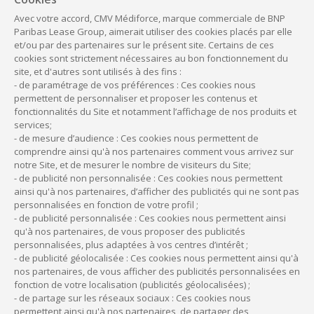
Vous souhaitez acquérir, par exemple, un
Avec votre accord, CMV Médiforce, marque commerciale de BNP
fauteuil dentaire d’occasion à 10 000 € TTC
Paribas Lease Group, aimerait utiliser des cookies placés par elle
et/ou par des partenaires sur le présent site. Certains de ces
cookies sont strictement nécessaires au bon fonctionnement du
site, et d'autres sont utilisés à des fins :
- de paramétrage de vos préférences : Ces cookies nous
permettent de personnaliser et proposer les contenus et
fonctionnalités du Site et notamment l’affichage de nos produits et
services;
- de mesure d’audience : Ces cookies nous permettent de
comprendre ainsi qu'à nos partenaires comment vous arrivez sur
notre Site, et de mesurer le nombre de visiteurs du Site;
- de publicité non personnalisée : Ces cookies nous permettent
ainsi qu'à nos partenaires, d’afficher des publicités qui ne sont pas
personnalisées en fonction de votre profil ;
- de publicité personnalisée : Ces cookies nous permettent ainsi
qu'à nos partenaires, de vous proposer des publicités
personnalisées, plus adaptées à vos centres d’intérêt ;
- de publicité géolocalisée : Ces cookies nous permettent ainsi qu'à
nos partenaires, de vous afficher des publicités personnalisées en
fonction de votre localisation (publicités géolocalisées) ;
- de partage sur les réseaux sociaux : Ces cookies nous
permettent ainsi qu'à nos partenaires, de partager des