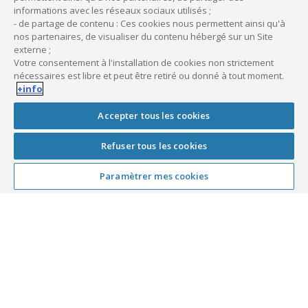
informations avec les réseaux sociaux utilisés ;
- de partage de contenu : Ces cookies nous permettent ainsi qu'à
nos partenaires, de visualiser du contenu hébergé sur un Site
externe ;
Votre consentement à l'installation de cookies non strictement
Le saviez-vous ?
nécessaires est libre et peut être retiré ou donné à tout moment.
+info
Les
montants réglés
au titre des intérêts et de
Accepter tous les cookies
l’assurance facultative peuvent être
déduits de
votre base imposable
(sous réserve des
Refuser tous les cookies
normes fiscales en vigueur qui vous sont
Paramètrer mes cookies
applicables).