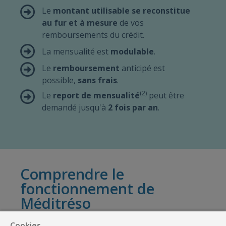
Le
montant utilisable se reconstitue
au fur et à mesure
de vos
remboursements du crédit.
La mensualité est
modulable
.
Le
remboursement
anticipé est
possible,
sans frais
.
(2)
Le
report de mensualité
peut être
demandé jusqu'à
2 fois par an
.
Comprendre le
fonctionnement de
Méditréso
Cookies