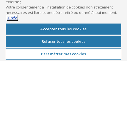
externe ;
Votre consentement à l'installation de cookies non strictement
nécessaires est libre et peut être retiré ou donné à tout moment.
+info
Accepter tous les cookies
Refuser tous les cookies
Paramètrer mes cookies
Crédit de trésorerie
Un
crédit de trésorerie
vous permettant de
disposer rapidement de fonds pour vos
dépenses du quotidien (cotisations URSSAF,
consommables, formation, retards de
rentrées d’argent…)