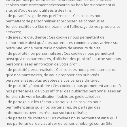
Quels que soient vos besoins nous finançons
cookies sont strictement nécessaires au bon fonctionnement du
tous les types de
travaux
dans vos locaux
site, et d'autres sont utilisés à des fins :
- de paramétrage de vos préférences : Ces cookies nous
professionnels : installation, rénovation,
permettent de personnaliser et proposer les contenus et
remise aux normes, isolation, aménagement
fonctionnalités du Site et notamment l’affichage de nos produits et
services;
ou agrandissement…
- de mesure d’audience : Ces cookies nous permettent de
comprendre ainsi qu'à nos partenaires comment vous arrivez sur
notre Site, et de mesurer le nombre de visiteurs du Site;
Notre offre travaux
- de publicité non personnalisée : Ces cookies nous permettent
ainsi qu'à nos partenaires, d’afficher des publicités qui ne sont pas
personnalisées en fonction de votre profil ;
- de publicité personnalisée : Ces cookies nous permettent ainsi
Les normes du cabinet
qu'à nos partenaires, de vous proposer des publicités
personnalisées, plus adaptées à vos centres d’intérêt ;
- de publicité géolocalisée : Ces cookies nous permettent ainsi qu'à
nos partenaires, de vous afficher des publicités personnalisées en
fonction de votre localisation (publicités géolocalisées) ;
- de partage sur les réseaux sociaux : Ces cookies nous
permettent ainsi qu'à nos partenaires, de partager des
informations avec les réseaux sociaux utilisés ;
- de partage de contenu : Ces cookies nous permettent ainsi qu'à
nos partenaires, de visualiser du contenu hébergé sur un Site