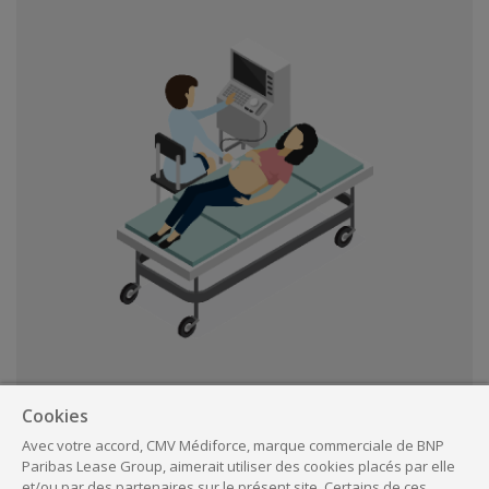
Cookies
Travaux d'installation,
rénovation, décoration
Avec votre accord, CMV Médiforce, marque commerciale de BNP
Paribas Lease Group, aimerait utiliser des cookies placés par elle
et/ou par des partenaires sur le présent site. Certains de ces