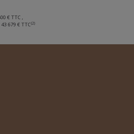
 400 € TTC ,
(2)
: 43 679 € TTC