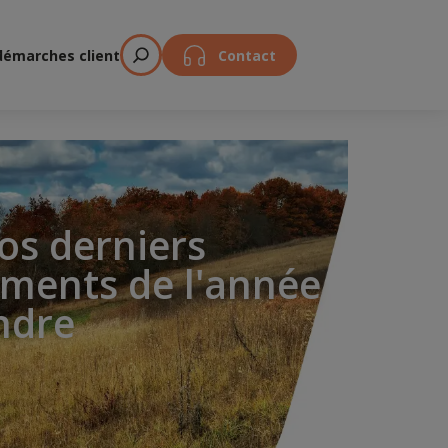
démarches client
Contact
vos derniers
ements de l'année
ndre