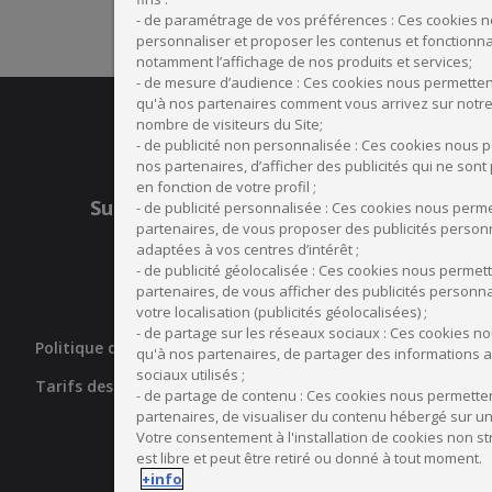
- de paramétrage de vos préférences : Ces cookies 
personnaliser et proposer les contenus et fonctionnal
notamment l’affichage de nos produits et services;
- de mesure d’audience : Ces cookies nous permette
qu'à nos partenaires comment vous arrivez sur notre 
nombre de visiteurs du Site;
- de publicité non personnalisée : Ces cookies nous p
nos partenaires, d’afficher des publicités qui ne son
en fonction de votre profil ;
Suivez nous
- de publicité personnalisée : Ces cookies nous perme
Facebook
Linkedin
Instagram
Youtube
partenaires, de vous proposer des publicités personn
adaptées à vos centres d’intérêt ;
- de publicité géolocalisée : Ces cookies nous permett
partenaires, de vous afficher des publicités personn
votre localisation (publicités géolocalisées) ;
- de partage sur les réseaux sociaux : Ces cookies n
Politique de cookies
FAQ
qu'à nos partenaires, de partager des informations 
sociaux utilisés ;
Tarifs des actes de gestion
Partenaires
- de partage de contenu : Ces cookies nous permetten
partenaires, de visualiser du contenu hébergé sur un 
Votre consentement à l'installation de cookies non s
est libre et peut être retiré ou donné à tout moment.
+info