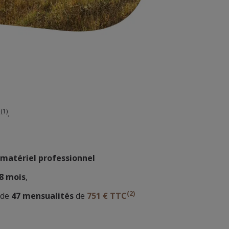
(1)
e
.
 matériel professionnel
48 mois
,
(2)
i de
47 mensualités
de
751 € TTC