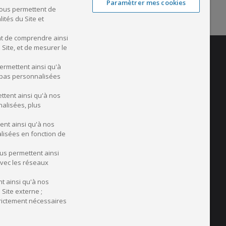
Paramètrer mes cookies
nous permettent de
ités du Site et
nt de comprendre ainsi
Site, et de mesurer le
ermettent ainsi qu'à
t pas personnalisées
ttent ainsi qu'à nos
alisées, plus
ent ainsi qu'à nos
alisées en fonction de
ous permettent ainsi
avec les réseaux
t ainsi qu'à nos
Site externe ;
© 2023 - CMV médiforce
trictement nécessaires