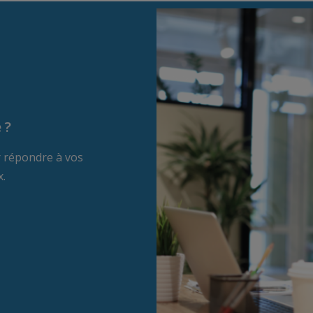
 ?
r répondre à vos
x.