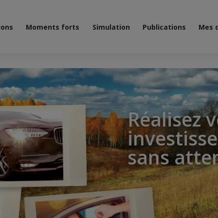
ions
Moments forts
Simulation
Publications
Mes 
Réalisez 
investiss
sans atte