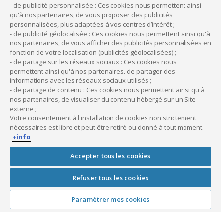
- de publicité personnalisée : Ces cookies nous permettent ainsi
qu'à nos partenaires, de vous proposer des publicités
personnalisées, plus adaptées à vos centres d’intérêt ;
- de publicité géolocalisée : Ces cookies nous permettent ainsi qu'à
nos partenaires, de vous afficher des publicités personnalisées en
Vol
fonction de votre localisation (publicités géolocalisées) ;
La garantie vol est acquise en cas d'effraction
- de partage sur les réseaux sociaux : Ces cookies nous
permettent ainsi qu'à nos partenaires, de partager des
extérieure des bâtiments renfermant le matériel
informations avec les réseaux sociaux utilisés ;
assuré, escalade, usage de fausses clés, introduction
- de partage de contenu : Ces cookies nous permettent ainsi qu'à
nos partenaires, de visualiser du contenu hébergé sur un Site
clandestine dans les locaux, vol avec violence. Pour les
externe ;
matériels volés en cours de transport terrestre, les 3
Votre consentement à l'installation de cookies non strictement
nécessaires est libre et peut être retiré ou donné à tout moment.
conditions suivantes doivent être respectées
+info
simultanément : le véhicule devait être équipé d'un
dispositif antivol et activé, en l'absence du chauffeur,
Accepter tous les cookies
les portes et portières fermées à clé et pour un
Refuser tous les cookies
stationnement maximum de 90 minutes.
Paramètrer mes cookies
Sinistre total
On parle de sinistre total en cas de vol ou lorsque le