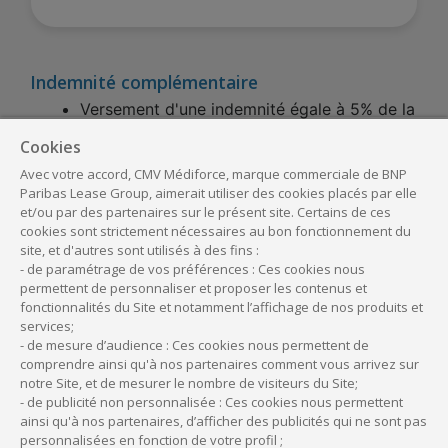
Indemnité complémentaire
Versement d'une indemnité égale à 5% de la
valeur du véhicule assuré sous réserve du
Cookies
financement d'un nouveau véhicule, en
Avec votre accord, CMV Médiforce, marque commerciale de BNP
remplacement du véhicule détruit, auprès de
Paribas Lease Group, aimerait utiliser des cookies placés par elle
BNP Paribas Lease Group.
et/ou par des partenaires sur le présent site. Certains de ces
Prise en charge de la franchise supportée
cookies sont strictement nécessaires au bon fonctionnement du
site, et d'autres sont utilisés à des fins :
au titre de l'assurance dommages.
- de paramétrage de vos préférences : Ces cookies nous
permettent de personnaliser et proposer les contenus et
fonctionnalités du Site et notamment l’affichage de nos produits et
services;
- de mesure d’audience : Ces cookies nous permettent de
Complétez votre couverture
comprendre ainsi qu'à nos partenaires comment vous arrivez sur
notre Site, et de mesurer le nombre de visiteurs du Site;
en cas d'accident
- de publicité non personnalisée : Ces cookies nous permettent
ainsi qu'à nos partenaires, d’afficher des publicités qui ne sont pas
personnalisées en fonction de votre profil ;