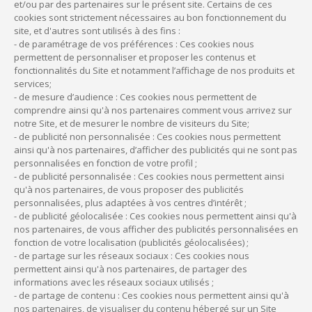
et/ou par des partenaires sur le présent site. Certains de ces
cookies sont strictement nécessaires au bon fonctionnement du
site, et d'autres sont utilisés à des fins :
- de paramétrage de vos préférences : Ces cookies nous
permettent de personnaliser et proposer les contenus et
fonctionnalités du Site et notamment l’affichage de nos produits et
Qui sommes-nous ?
services;
- de mesure d’audience : Ces cookies nous permettent de
Mentions légales
comprendre ainsi qu'à nos partenaires comment vous arrivez sur
notre Site, et de mesurer le nombre de visiteurs du Site;
Politique de cookies
- de publicité non personnalisée : Ces cookies nous permettent
ainsi qu'à nos partenaires, d’afficher des publicités qui ne sont pas
FAQ
personnalisées en fonction de votre profil ;
- de publicité personnalisée : Ces cookies nous permettent ainsi
qu'à nos partenaires, de vous proposer des publicités
Plan du site
personnalisées, plus adaptées à vos centres d’intérêt ;
- de publicité géolocalisée : Ces cookies nous permettent ainsi qu'à
Données personnelles
nos partenaires, de vous afficher des publicités personnalisées en
fonction de votre localisation (publicités géolocalisées) ;
Tarifs des actes de gestion
- de partage sur les réseaux sociaux : Ces cookies nous
permettent ainsi qu'à nos partenaires, de partager des
Partenaires
informations avec les réseaux sociaux utilisés ;
- de partage de contenu : Ces cookies nous permettent ainsi qu'à
Accessibilité : non conforme
nos partenaires, de visualiser du contenu hébergé sur un Site