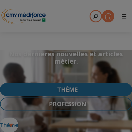
Menu
Nos dernières nouvelles et articles
métier.
THÈME
PROFESSION
Thème