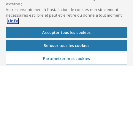
externe ;
Votre consentement à l'installation de cookies non strictement
nécessaires est libre et peut être retiré ou donné à tout moment.
+info
Accepter tous les cookies
Publié le
3 mai 2016
Refuser tous les cookies
Dernière mise à jour le
15 mai 2023
Paramètrer mes cookies
Gestion et développement de votre
activité
Vétérinaire
Vétérinaires : les aides pour
s’installer en zone rurale