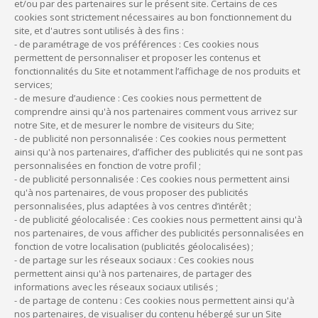
et/ou par des partenaires sur le présent site. Certains de ces
95% du capital de la SEL.
cookies sont strictement nécessaires au bon fonctionnement du
Pour toutes ces raisons, SEL et holdings de
site, et d'autres sont utilisés à des fins :
professions libérales sont aujourd’hui les
- de paramétrage de vos préférences : Ces cookies nous
permettent de personnaliser et proposer les contenus et
outils privilégiés de gestion, d’acquisition et
fonctionnalités du Site et notamment l’affichage de nos produits et
de transmission des cabinets et cliniques
services;
vétérinaires.
- de mesure d’audience : Ces cookies nous permettent de
comprendre ainsi qu'à nos partenaires comment vous arrivez sur
notre Site, et de mesurer le nombre de visiteurs du Site;
- de publicité non personnalisée : Ces cookies nous permettent
CMV Médiforce vous accompagne lors de la
création d’une SPFPL et finance l’achat des
ainsi qu'à nos partenaires, d’afficher des publicités qui ne sont pas
parts de SEL vétérinaires.
personnalisées en fonction de votre profil ;
- de publicité personnalisée : Ces cookies nous permettent ainsi
qu'à nos partenaires, de vous proposer des publicités
personnalisées, plus adaptées à vos centres d’intérêt ;
- de publicité géolocalisée : Ces cookies nous permettent ainsi qu'à
nos partenaires, de vous afficher des publicités personnalisées en
fonction de votre localisation (publicités géolocalisées) ;
Vous avez besoin d’être
- de partage sur les réseaux sociaux : Ces cookies nous
conseillé ?
permettent ainsi qu'à nos partenaires, de partager des
informations avec les réseaux sociaux utilisés ;
Nos équipes sont à votre disposition pour répondre à
- de partage de contenu : Ces cookies nous permettent ainsi qu'à
nos partenaires, de visualiser du contenu hébergé sur un Site
vos questions et vous aider à faire le bon choix.