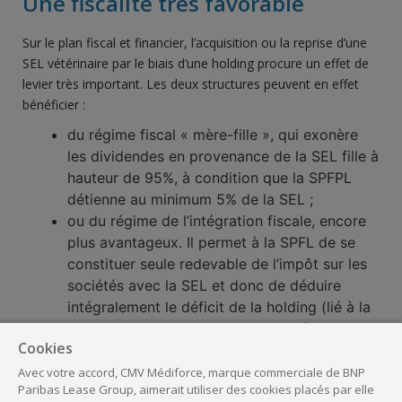
Une fiscalité très favorable
Sur le plan fiscal et financier, l’acquisition ou la reprise d’une
SEL vétérinaire par le biais d’une holding procure un effet de
levier très important. Les deux structures peuvent en effet
bénéficier :
du régime fiscal « mère-fille », qui exonère
les dividendes en provenance de la SEL fille à
hauteur de 95%, à condition que la SPFPL
détienne au minimum 5% de la SEL ;
ou du régime de l’intégration fiscale, encore
plus avantageux. Il permet à la SPFL de se
constituer seule redevable de l’impôt sur les
sociétés avec la SEL et donc de déduire
intégralement le déficit de la holding (lié à la
souscription de l’emprunt contracté pour
Cookies
acquérir les parts de la SEL et aux autres
frais d’installation). Seule exigence à
Avec votre accord, CMV Médiforce, marque commerciale de BNP
Paribas Lease Group, aimerait utiliser des cookies placés par elle
satisfaire : la SPFPL doit détenir au moins