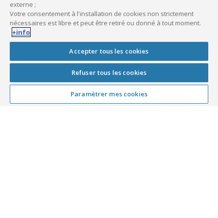
externe ;
Votre consentement à l'installation de cookies non strictement
nécessaires est libre et peut être retiré ou donné à tout moment.
Simulez le coût de votre
+info
installation
Accepter tous les cookies
Profession
Refuser tous les cookies
Paramètrer mes cookies
Montant TTC du financement envisagé
€
Vous avez besoin d’être