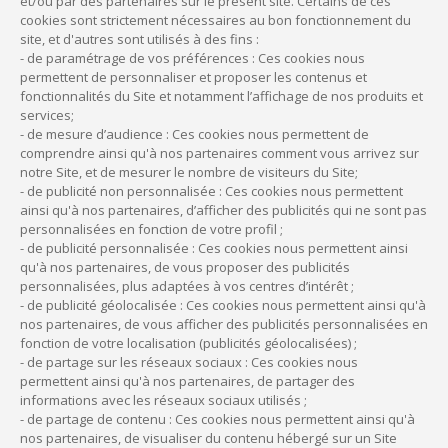
et/ou par des partenaires sur le présent site. Certains de ces
l’Ordre
, auprès du Conseil régional du lieu de la résidence
cookies sont strictement nécessaires au bon fonctionnement du
professionnelle. En cas de création de société, la société
site, et d'autres sont utilisés à des fins :
d’exercice doit être au tableau de l’Ordre régional.
- de paramétrage de vos préférences : Ces cookies nous
permettent de personnaliser et proposer les contenus et
Ensuite, une immatriculation auprès
des différentes
fonctionnalités du Site et notamment l’affichage de nos produits et
administrations et des organismes sociaux
est
services;
nécessaire. Cela inclut :
- de mesure d’audience : Ces cookies nous permettent de
comprendre ainsi qu'à nos partenaires comment vous arrivez sur
la Caisse d’assurance maladie ;
notre Site, et de mesurer le nombre de visiteurs du Site;
l’Urssaf ;
- de publicité non personnalisée : Ces cookies nous permettent
les caisses de retraite ;
ainsi qu'à nos partenaires, d’afficher des publicités qui ne sont pas
personnalisées en fonction de votre profil ;
le centre des finances publiques, etc.
- de publicité personnalisée : Ces cookies nous permettent ainsi
qu'à nos partenaires, de vous proposer des publicités
Depuis début 2023, ces formalités doivent être effectuées
personnalisées, plus adaptées à vos centres d’intérêt ;
via un
site unique dématérialisé
.
- de publicité géolocalisée : Ces cookies nous permettent ainsi qu'à
Enfin, pour obtenir une aide au maintien d’une activité
nos partenaires, de vous afficher des publicités personnalisées en
fonction de votre localisation (publicités géolocalisées) ;
vétérinaire en zone rurale, des appels à manifestation
- de partage sur les réseaux sociaux : Ces cookies nous
d’intérêts
sont lancés par les collectivités elles-mêmes.
permettent ainsi qu'à nos partenaires, de partager des
De même, pour obtenir une aide en tant qu’étudiant ou jeune
informations avec les réseaux sociaux utilisés ;
vétérinaire, des offres sont promues par les collectivités dans
- de partage de contenu : Ces cookies nous permettent ainsi qu'à
nos partenaires, de visualiser du contenu hébergé sur un Site
les territoires concernés.