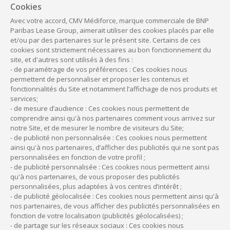
Cookies
médical, collaboration et succession.
Avec votre accord, CMV Médiforce, marque commerciale de BNP
Paribas Lease Group, aimerait utiliser des cookies placés par elle
À lire aussi :
et/ou par des partenaires sur le présent site. Certains de ces
cookies sont strictement nécessaires au bon fonctionnement du
Médecins : remplaçant ou collaborateur,
site, et d'autres sont utilisés à des fins :
quelle différence pour le titulaire ?
- de paramétrage de vos préférences : Ces cookies nous
permettent de personnaliser et proposer les contenus et
fonctionnalités du Site et notamment l’affichage de nos produits et
services;
- de mesure d’audience : Ces cookies nous permettent de
comprendre ainsi qu'à nos partenaires comment vous arrivez sur
notre Site, et de mesurer le nombre de visiteurs du Site;
Vous avez besoin d’être
- de publicité non personnalisée : Ces cookies nous permettent
conseillé ?
ainsi qu'à nos partenaires, d’afficher des publicités qui ne sont pas
personnalisées en fonction de votre profil ;
- de publicité personnalisée : Ces cookies nous permettent ainsi
Nos équipes sont à votre disposition pour répondre à
qu'à nos partenaires, de vous proposer des publicités
vos questions et vous aider à faire le bon choix.
personnalisées, plus adaptées à vos centres d’intérêt ;
- de publicité géolocalisée : Ces cookies nous permettent ainsi qu'à
nos partenaires, de vous afficher des publicités personnalisées en
fonction de votre localisation (publicités géolocalisées) ;
- de partage sur les réseaux sociaux : Ces cookies nous