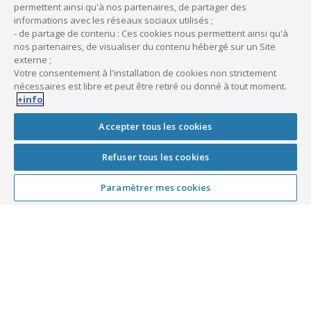
permettent ainsi qu'à nos partenaires, de partager des
informations avec les réseaux sociaux utilisés ;
Publié le
11 juillet 2016
- de partage de contenu : Ces cookies nous permettent ainsi qu'à
Dernière mise à jour le
31 janvier 2024
nos partenaires, de visualiser du contenu hébergé sur un Site
externe ;
Votre consentement à l'installation de cookies non strictement
nécessaires est libre et peut être retiré ou donné à tout moment.
+info
Accepter tous les cookies
Refuser tous les cookies
Paramètrer mes cookies
Médecin
Installation médecin libéral :
quel coût prévoir ?
Installation d’un médecin libéral : quel
M
budget et coûts prévoir pour ouvrir
l
son cabinet ? Pour s’installer, le
p
médecin libéral doit choisir entre