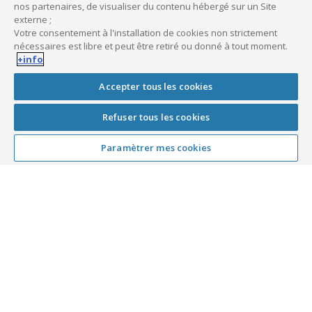
nos partenaires, de visualiser du contenu hébergé sur un Site
externe ;
Votre consentement à l'installation de cookies non strictement
nécessaires est libre et peut être retiré ou donné à tout moment.
Vous avez besoin d’être
+info
conseillé ?
Accepter tous les cookies
Nos équipes sont à votre disposition pour répondre à
Refuser tous les cookies
vos questions et vous aider à faire le bon choix.
Paramètrer mes cookies
Publié le
24 juin 2025
Dernière mise à jour le
30 juillet 2026