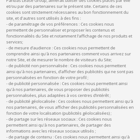
Paribas Lease Group, aimerait utiliser des cookies placés par elle
modulables (pour les adapter aux ressources du cabinet), et
et/ou par des partenaires sur le présent site. Certains de ces
le taux variable est en principe plafonné, afin de protéger le
cookies sont strictement nécessaires au bon fonctionnement du
site, et d'autres sont utilisés à des fins :
médecin emprunteur d’une hausse excessive des taux
- de paramétrage de vos préférences : Ces cookies nous
d’intérêt et de le faire bénéficier d’une baisse éventuelle de
permettent de personnaliser et proposer les contenus et
ces taux. Dans tous les cas, c’est
le professionnel de
fonctionnalités du Site et notamment l’affichage de nos produits et
santé qui fixe librement ses mensualités
en fonction de
services;
la durée de son prêt.
- de mesure d’audience : Ces cookies nous permettent de
comprendre ainsi qu'à nos partenaires comment vous arrivez sur
notre Site, et de mesurer le nombre de visiteurs du Site;
- de publicité non personnalisée : Ces cookies nous permettent
À lire aussi :
ainsi qu'à nos partenaires, d’afficher des publicités qui ne sont pas
Les normes du cabinet médical
personnalisées en fonction de votre profil ;
- de publicité personnalisée : Ces cookies nous permettent ainsi
qu'à nos partenaires, de vous proposer des publicités
personnalisées, plus adaptées à vos centres d’intérêt ;
Financez votre installation avec CMV Médiforce
- de publicité géolocalisée : Ces cookies nous permettent ainsi qu'à
nos partenaires, de vous afficher des publicités personnalisées en
Découvrez nos solutions pour vous accompagner dans
fonction de votre localisation (publicités géolocalisées) ;
votre projet
- de partage sur les réseaux sociaux : Ces cookies nous
permettent ainsi qu'à nos partenaires, de partager des
informations avec les réseaux sociaux utilisés ;
En savoir plus
- de partage de contenu : Ces cookies nous permettent ainsi qu'à