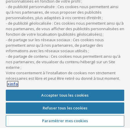
personnalisées en fonction de votre profil ;
Immeubles à usage
1% à
33 à 100
- de publicité personnalisée : Ces cookies nous permettent ainsi
d’habitation
3%
ans
qu'à nos partenaires, de vous proposer des publicités
personnalisées, plus adaptées à vos centres d’intérêt ;
- de publicité géolocalisée : Ces cookies nous permettent ainsi qu'à
nos partenaires, de vous afficher des publicités personnalisées en
Matériels
Taux
Durée
fonction de votre localisation (publicités géolocalisées) ;
- de partage sur les réseaux sociaux : Ces cookies nous
permettent ainsi qu'à nos partenaires, de partager des
informations avec les réseaux sociaux utilisés ;
5 à 10
Cas général
10% à 20%
ans
- de partage de contenu : Ces cookies nous permettent ainsi qu'à
nos partenaires, de visualiser du contenu hébergé sur un Site
externe ;
5 à 10
Votre consentement à l'installation de cookies non strictement
Lit ou table d’examen
10% à 20%
ans
nécessaires est libre et peut être retiré ou donné à tout moment.
+info
5 à 10
Fauteuil, unit dentaire
10% à 33%
Accepter tous les cookies
ans
Refuser tous les cookies
Fauteuil, unit
5 à 10
10% à 33%
podologie
ans
Paramètrer mes cookies