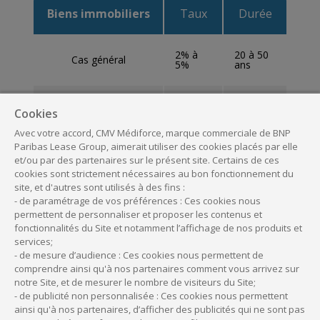
Biens immobiliers
Taux
Durée
2% à
20 à 50
Cas général
5%
ans
3,33%
20 à 50
Locaux professionnels
Cookies
à 5%
ans
Avec votre accord, CMV Médiforce, marque commerciale de BNP
Paribas Lease Group, aimerait utiliser des cookies placés par elle
Travaux de toiture
5%
20 ans
et/ou par des partenaires sur le présent site. Certains de ces
cookies sont strictement nécessaires au bon fonctionnement du
site, et d'autres sont utilisés à des fins :
Aménagements
6,66%
15 ans
- de paramétrage de vos préférences : Ces cookies nous
intérieurs
permettent de personnaliser et proposer les contenus et
fonctionnalités du Site et notamment l’affichage de nos produits et
services;
Peinture, papiers
20%
5 ans
peints
- de mesure d’audience : Ces cookies nous permettent de
comprendre ainsi qu'à nos partenaires comment vous arrivez sur
notre Site, et de mesurer le nombre de visiteurs du Site;
Revêtements de sols
20%
5 ans
- de publicité non personnalisée : Ces cookies nous permettent
ainsi qu'à nos partenaires, d’afficher des publicités qui ne sont pas