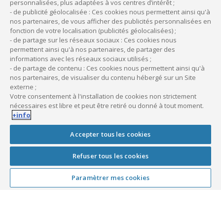
personnalisées, plus adaptées à vos centres d’intérêt ;
l’identité des deux parties (vendeur et
- de publicité géolocalisée : Ces cookies nous permettent ainsi qu'à
acquéreur) ;
nos partenaires, de vous afficher des publicités personnalisées en
l’objet de la vente ;
fonction de votre localisation (publicités géolocalisées) ;
- de partage sur les réseaux sociaux : Ces cookies nous
le prix ;
permettent ainsi qu'à nos partenaires, de partager des
les modalités de paiement ;
informations avec les réseaux sociaux utilisés ;
les obligations de l’acheteur ;
- de partage de contenu : Ces cookies nous permettent ainsi qu'à
la description de la patientèle ;
nos partenaires, de visualiser du contenu hébergé sur un Site
externe ;
les clauses de non-concurrence ;
Votre consentement à l'installation de cookies non strictement
la confidentialité ;
nécessaires est libre et peut être retiré ou donné à tout moment.
les conditions suspensives éventuelles ;
+info
les pénalités en cas de rétractation ;
Accepter tous les cookies
les signatures des deux parties.
Refuser tous les cookies
2. Le contrat de cession
Paramètrer mes cookies
Le contrat de cession reprend les éléments de la promesse
et officialise la vente. Il est fortement recommandé de
faire
appel à un professionnel du droit
pour la rédaction de
ces deux documents.