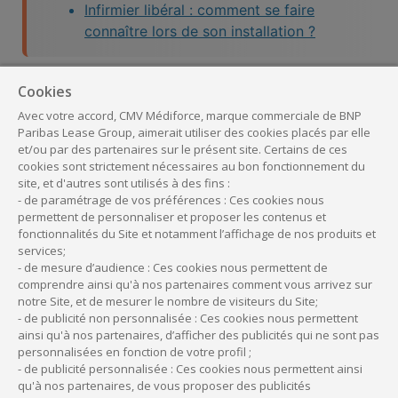
Infirmier libéral : comment se faire
connaître lors de son installation ?
Cookies
Quelles démarches entreprendre
Avec votre accord, CMV Médiforce, marque commerciale de BNP
pour racheter une patientèle ?
Paribas Lease Group, aimerait utiliser des cookies placés par elle
et/ou par des partenaires sur le présent site. Certains de ces
cookies sont strictement nécessaires au bon fonctionnement du
L’achat d’une patientèle se déroule en trois étapes. La
site, et d'autres sont utilisés à des fins :
promesse de cession est signée en premier lieu, avant le
- de paramétrage de vos préférences : Ces cookies nous
contrat de cession définitif. Enfin, l’acquéreur doit remplir
permettent de personnaliser et proposer les contenus et
certaines obligations une fois la vente conclue.
fonctionnalités du Site et notamment l’affichage de nos produits et
services;
- de mesure d’audience : Ces cookies nous permettent de
1. La promesse de cession
comprendre ainsi qu'à nos partenaires comment vous arrivez sur
notre Site, et de mesurer le nombre de visiteurs du Site;
La promesse de cession est
un accord préliminaire
qui
- de publicité non personnalisée : Ces cookies nous permettent
ainsi qu'à nos partenaires, d’afficher des publicités qui ne sont pas
engage le vendeur à céder sa patientèle à l’acheteur dans les
personnalisées en fonction de votre profil ;
conditions définies. Elle doit être enregistrée rapidement et
- de publicité personnalisée : Ces cookies nous permettent ainsi
mentionner :
qu'à nos partenaires, de vous proposer des publicités