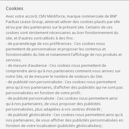
À lire aussi :
Cookies
Infirmière libérale : comment acheter une
Avec votre accord, CMV Médiforce, marque commerciale de BNP
patientèle ?
Paribas Lease Group, aimerait utiliser des cookies placés par elle
et/ou par des partenaires sur le présent site. Certains de ces
cookies sont strictement nécessaires au bon fonctionnement du
site, et d'autres sont utilisés à des fins :
- de paramétrage de vos préférences : Ces cookies nous
Que faire si l’on souhaite
permettent de personnaliser et proposer les contenus et
reprendre son activité
fonctionnalités du Site et notamment l’affichage de nos produits et
d’infirmière libérale ?
services;
- de mesure d’audience : Ces cookies nous permettent de
comprendre ainsi qu'à nos partenaires comment vous arrivez sur
Pour reprendre son activité d’infirmière libérale, les
notre Site, et de mesurer le nombre de visiteurs du Site;
démarches à effectuer
dépendent du délai qui s’est
- de publicité non personnalisée : Ces cookies nous permettent
écoulé depuis la cessation.
Si l’arrêt de l’activité date de
ainsi qu'à nos partenaires, d’afficher des publicités qui ne sont pas
moins d’un an, toutes les cotisations doivent être réglées, y
personnalisées en fonction de votre profil ;
- de publicité personnalisée : Ces cookies nous permettent ainsi
compris durant la période d’inactivité (sauf si l’auxiliaire a
qu'à nos partenaires, de vous proposer des publicités
exercé une activité salariée pendant ce laps de temps).
personnalisées, plus adaptées à vos centres d’intérêt ;
Toutefois, si la reprise a lieu après un an d’inactivité et dans
- de publicité géolocalisée : Ces cookies nous permettent ainsi qu'à
l’année civile suivante, les cotisations sont dues uniquement
nos partenaires, de vous afficher des publicités personnalisées en
à partir du premier jour du trimestre durant lequel s’effectue
fonction de votre localisation (publicités géolocalisées) ;