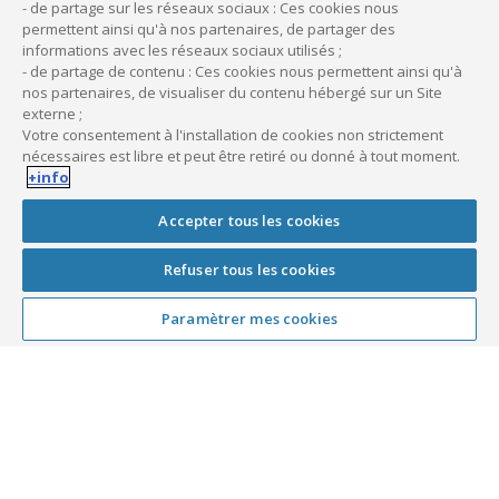
- de partage sur les réseaux sociaux : Ces cookies nous
la reprise d’activité. Il est également nécessaire de s’inscrire à
permettent ainsi qu'à nos partenaires, de partager des
la CPAM pour obtenir des feuilles de soins.
informations avec les réseaux sociaux utilisés ;
- de partage de contenu : Ces cookies nous permettent ainsi qu'à
nos partenaires, de visualiser du contenu hébergé sur un Site
À lire aussi :
externe ;
Votre consentement à l'installation de cookies non strictement
La reprise d’un crédit-bail
nécessaires est libre et peut être retiré ou donné à tout moment.
+info
Accepter tous les cookies
Refuser tous les cookies
Vous avez besoin d’être
conseillé ?
Paramètrer mes cookies
Nos équipes sont à votre disposition pour répondre à
vos questions et vous aider à faire le bon choix.