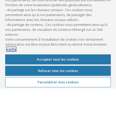
nos partenaires, de vous afficher des publicités personnalisées en
fonction de votre localisation (publicités géolocalisées) ;
versée par la société et déduite du résultat soumis à l’impôt
- de partage sur les réseaux sociaux : Ces cookies nous
sur les sociétés.
permettent ainsi qu'à nos partenaires, de partager des
Enfin, la rémunération du professionnel peut se décomposer
informations avec les réseaux sociaux utilisés ;
en rémunération du travail effectué au titre de l’activité
- de partage de contenu : Ces cookies nous permettent ainsi qu'à
exercée (imposable après déduction d’un abattement
nos partenaires, de visualiser du contenu hébergé sur un Site
externe ;
forfaitaire pour frais professionnels de 10%) et rémunération
Votre consentement à l'installation de cookies non strictement
du capital investi (dividendes soumis actuellement au
nécessaires est libre et peut être retiré ou donné à tout moment.
prélèvement forfaitaire unique au taux de 30%).
+info
FB : Quelles questions doit se poser le
Accepter tous les cookies
professionnel avant de passer en SEL ?
Refuser tous les cookies
FG : Dans la mesure où les bénéfices qui sont laissés en
réserves dans la société ne supportent pas l’impôt sur le
Paramètrer mes cookies
revenu et les cotisations sociales, la principale réflexion à
mener consiste à déterminer si l’on a ou non cette capacité à
laisser des revenus en réserves. Autrement dit, le bénéfice
professionnel réalisé est-il absolument indispensable aux
besoins de train de vie du praticien ou bien y-a-t-il une part