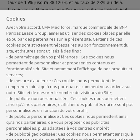
taux de 15% jusqu’à 38.120 €, et au taux de 28% au-delà.
La principale différence avec l’exercice à titre individuel tient
au fait que les associés en exercice dans la SEL ne paient pas
Cookies
à titre personnel d’impôt sur les revenus qu’ils ont laissés
Avec votre accord, CMV Médiforce, marque commerciale de BNP
dans la société pour constituer des réserves en vue
Paribas Lease Group, aimerait utiliser des cookies placés par elle
d’investissements futurs ou pour rembourser les emprunts
et/ou par des partenaires sur le présent site. Certains de ces
cookies sont strictement nécessaires au bon fonctionnement du
de la SEL.
site, et d'autres sont utilisés à des fins :
Il s’agit là d’un important avantage fiscal offert par la SEL
- de paramétrage de vos préférences : Ces cookies nous
alors que dans les autres formes d’exercice individuel ou en
permettent de personnaliser et proposer les contenus et
société de personnes les bénéfices sont soumis à ‘impôt sur
fonctionnalités du Site et notamment l’affichage de nos produits et
le revenu qu’ils soient ou non effectivement prélevés.
services;
- de mesure d’audience : Ces cookies nous permettent de
D’une manière générale, l’assujettissement des bénéfices à
comprendre ainsi qu'à nos partenaires comment vous arrivez sur
l’impôt sur les sociétés permet de dégager des fonds propres
notre Site, et de mesurer le nombre de visiteurs du Site;
plus importants et accroit donc les possibilités
- de publicité non personnalisée : Ces cookies nous permettent
d’investissements.
ainsi qu'à nos partenaires, d’afficher des publicités qui ne sont pas
Par ailleurs, ce régime d’imposition présente l’avantage pour
personnalisées en fonction de votre profil ;
- de publicité personnalisée : Ces cookies nous permettent ainsi
le gérant de la société de planifier son impôt sur le revenu
qu'à nos partenaires, de vous proposer des publicités
ainsi que ses cotisations sociales malgré des variations de
personnalisées, plus adaptées à vos centres d’intérêt ;
revenus d’une année sur l’autre : En pratique, les associés
- de publicité géolocalisée : Ces cookies nous permettent ainsi qu'à
professionnels fixent leur propre rémunération, laquelle est