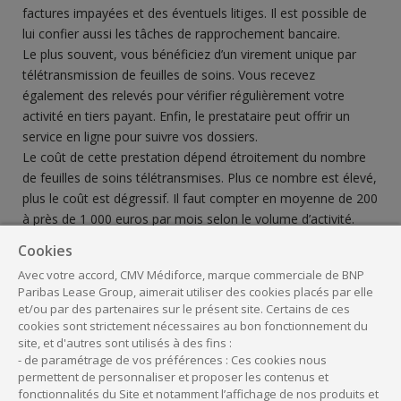
factures impayées et des éventuels litiges. Il est possible de
lui confier aussi les tâches de rapprochement bancaire.
Le plus souvent, vous bénéficiez d’un virement unique par
télétransmission de feuilles de soins. Vous recevez
également des relevés pour vérifier régulièrement votre
activité en tiers payant. Enfin, le prestataire peut offrir un
service en ligne pour suivre vos dossiers.
Le coût de cette prestation dépend étroitement du nombre
de feuilles de soins télétransmises. Plus ce nombre est élevé,
plus le coût est dégressif. Il faut compter en moyenne de 200
à près de 1 000 euros par mois selon le volume d’activité.
Cookies
La gestion comptable et fiscale
Avec votre accord, CMV Médiforce, marque commerciale de BNP
Paribas Lease Group, aimerait utiliser des cookies placés par elle
La tenue de la comptabilité et l’établissement des
et/ou par des partenaires sur le présent site. Certains de ces
déclarations fiscales est souvent très compliquée et très
cookies sont strictement nécessaires au bon fonctionnement du
site, et d'autres sont utilisés à des fins :
chronophage. Pour externaliser toute la gestion comptable
- de paramétrage de vos préférences : Ces cookies nous
et fiscale du cabinet, il y a deux solutions principales : le
permettent de personnaliser et proposer les contenus et
recours à un cabinet d’expertise-comptable extérieur, ou aux
fonctionnalités du Site et notamment l’affichage de nos produits et