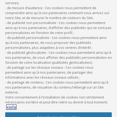
services d’une association de gestion agréée.
services;
Le comptable peut prendre en charge la tenue de votre
- de mesure d’audience : Ces cookies nous permettent de
comprendre ainsi qu'à nos partenaires comment vous arrivez sur
comptabilité mensuelle, l’établissement ou la révision du
notre Site, et de mesurer le nombre de visiteurs du Site;
bilan, l’envoi des déclarations fiscales périodiques ou
- de publicité non personnalisée : Ces cookies nous permettent
annuelles… Il peut s’agir d’un prestataire personne physique
ainsi qu'à nos partenaires, d’afficher des publicités qui ne sont pas
ou, comme c’est de plus en plus souvent le cas, d’un service
personnalisées en fonction de votre profil ;
comptable en ligne. L’avantage de ce service en ligne est un
- de publicité personnalisée : Ces cookies nous permettent ainsi
qu'à nos partenaires, de vous proposer des publicités
coût moins élevé (à partir de 60 euros par mois environ).
personnalisées, plus adaptées à vos centres d’intérêt ;
Attention néanmoins à la qualité du prestataire : il doit être
- de publicité géolocalisée : Ces cookies nous permettent ainsi qu'à
inscrit à l’Ordre des experts-comptables.
nos partenaires, de vous afficher des publicités personnalisées en
De leur côté, les associations de gestion agréées (AGA)
fonction de votre localisation (publicités géolocalisées) ;
proposent également des services de tenue de comptabilité
- de partage sur les réseaux sociaux : Ces cookies nous
permettent ainsi qu'à nos partenaires, de partager des
et d’établissement (et d’envoi) des déclarations fiscales, pour
informations avec les réseaux sociaux utilisés ;
un coût annuel de quelques centaines d’euros seulement.
- de partage de contenu : Ces cookies nous permettent ainsi qu'à
nos partenaires, de visualiser du contenu hébergé sur un Site
externe ;
Votre consentement à l'installation de cookies non strictement
Vous avez besoin d’être
nécessaires est libre et peut être retiré ou donné à tout moment.
+info
conseillé ?