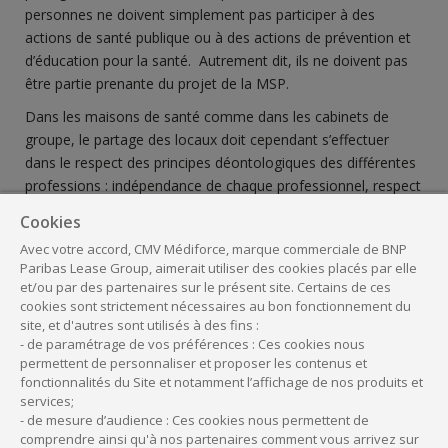
personnes ne doivent simplement pas participer à des
actions de santé publique ou à des actions de prévention et
d’éducation pour la santé. Autrement dit, ils ne doivent pas
être partie prenante du projet de la MSP.
Dans les maisons de santé comme dans les cabinets de
groupe, le partage des locaux doit cependant s’effectuer
dans le respect des principes déontologiques des différentes
professions : indépendance de chaque professionnel, respect
du secret médical, interdiction du compérage, etc.
Cookies
Avec votre accord, CMV Médiforce, marque commerciale de BNP
À noter :
Paribas Lease Group, aimerait utiliser des cookies placés par elle
et/ou par des partenaires sur le présent site. Certains de ces
Pour des raisons de confidentialité, une MSP doit disposer
cookies sont strictement nécessaires au bon fonctionnement du
de plusieurs salles d’attente si des non-professionnels de
site, et d'autres sont utilisés à des fins :
- de paramétrage de vos préférences : Ces cookies nous
santé ou des personnes des services sociaux ou médico-
permettent de personnaliser et proposer les contenus et
sociaux y exercent une activité.
fonctionnalités du Site et notamment l’affichage de nos produits et
services;
- de mesure d’audience : Ces cookies nous permettent de
comprendre ainsi qu'à nos partenaires comment vous arrivez sur