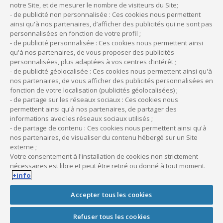
Comment partager ses locaux dans le
notre Site, et de mesurer le nombre de visiteurs du Site;
cadre d’une MSP ?
- de publicité non personnalisée : Ces cookies nous permettent
ainsi qu'à nos partenaires, d’afficher des publicités qui ne sont pas
Le partage des frais entre professionnels libéraux dans une
personnalisées en fonction de votre profil ;
- de publicité personnalisée : Ces cookies nous permettent ainsi
maison de santé doit être géré par une
Société
qu'à nos partenaires, de vous proposer des publicités
interprofessionnelle de soins ambulatoires
(SISA). Différents
personnalisées, plus adaptées à vos centres d’intérêt ;
modes de répartition des charges entre les professionnels de
- de publicité géolocalisée : Ces cookies nous permettent ainsi qu'à
santé peuvent alors être mis en place, en fonction de la
nos partenaires, de vous afficher des publicités personnalisées en
superficie des cabinets, du temps de présence, du nombre de
fonction de votre localisation (publicités géolocalisées) ;
- de partage sur les réseaux sociaux : Ces cookies nous
patients, du chiffre d’affaires, etc.
permettent ainsi qu'à nos partenaires, de partager des
informations avec les réseaux sociaux utilisés ;
- de partage de contenu : Ces cookies nous permettent ainsi qu'à
À lire aussi :
nos partenaires, de visualiser du contenu hébergé sur un Site
Professionnels de santé : comment déduire
externe ;
Votre consentement à l'installation de cookies non strictement
les frais de matériel ?
nécessaires est libre et peut être retiré ou donné à tout moment.
+info
Accepter tous les cookies
Partage du cabinet : quelles sont
les règles pour la salle d'attente ?
Refuser tous les cookies