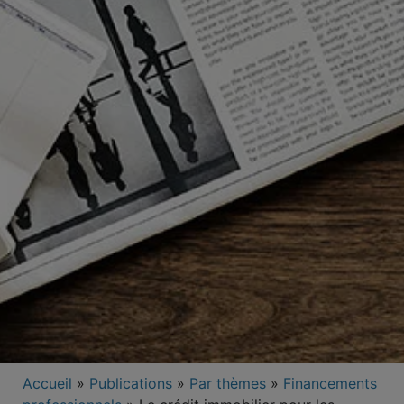
Accueil
»
Publications
»
Par thèmes
»
Financements