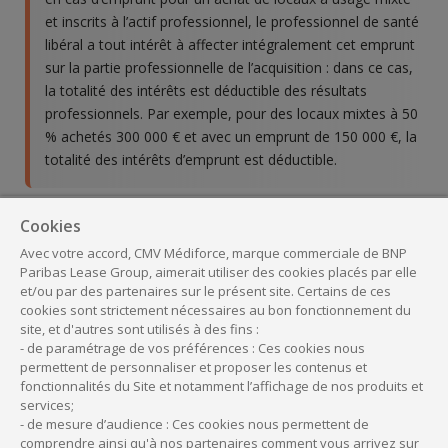
et inscrits à l’actif professionnel, le professionnel de santé
libéral a tout intérêt à affecter intégralement cet emprunt
sur la partie professionnelle de l’acquisition : dans ce cas,
la totalité des intérêts est déductible des résultats
professionnels. Par exemple, pour des locaux mixtes à 50
% achetés 300 000 € et avec un emprunt de 150 000 €, la
totalité des intérêts d’emprunt est déductible.
À lire aussi :
Cookies
Avec votre accord, CMV Médiforce, marque commerciale de BNP
Le
financement immobilier dédié aux
Paribas Lease Group, aimerait utiliser des cookies placés par elle
professionnels de Santé
et/ou par des partenaires sur le présent site. Certains de ces
cookies sont strictement nécessaires au bon fonctionnement du
site, et d'autres sont utilisés à des fins :
- de paramétrage de vos préférences : Ces cookies nous
permettent de personnaliser et proposer les contenus et
Vous avez besoin d’être
fonctionnalités du Site et notamment l’affichage de nos produits et
conseillé ?
services;
- de mesure d’audience : Ces cookies nous permettent de
comprendre ainsi qu'à nos partenaires comment vous arrivez sur