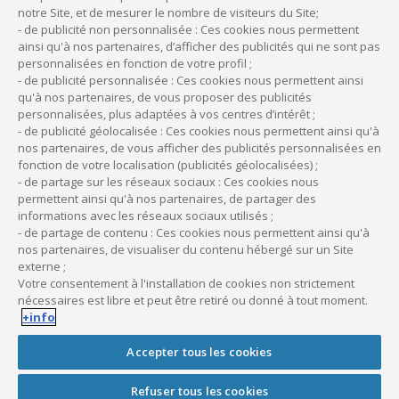
Nos équipes sont à votre disposition pour répondre à
notre Site, et de mesurer le nombre de visiteurs du Site;
vos questions et vous aider à faire le bon choix.
- de publicité non personnalisée : Ces cookies nous permettent
ainsi qu'à nos partenaires, d’afficher des publicités qui ne sont pas
personnalisées en fonction de votre profil ;
- de publicité personnalisée : Ces cookies nous permettent ainsi
qu'à nos partenaires, de vous proposer des publicités
personnalisées, plus adaptées à vos centres d’intérêt ;
- de publicité géolocalisée : Ces cookies nous permettent ainsi qu'à
nos partenaires, de vous afficher des publicités personnalisées en
Publié le
21 avril 2011
Dernière mise à jour le
22 juin 2023
fonction de votre localisation (publicités géolocalisées) ;
- de partage sur les réseaux sociaux : Ces cookies nous
permettent ainsi qu'à nos partenaires, de partager des
informations avec les réseaux sociaux utilisés ;
- de partage de contenu : Ces cookies nous permettent ainsi qu'à
nos partenaires, de visualiser du contenu hébergé sur un Site
externe ;
Votre consentement à l'installation de cookies non strictement
nécessaires est libre et peut être retiré ou donné à tout moment.
+info
Accepter tous les cookies
Financements professionnels
Financement matériel médical
Refuser tous les cookies