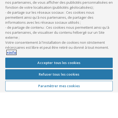
d’accès, etc.) et à son matériel professionnel ;
nos partenaires, de vous afficher des publicités personnalisées en
si elle utilise un logiciel de télétransmission
,
fonction de votre localisation (publicités géolocalisées) ;
- de partage sur les réseaux sociaux : Ces cookies nous
elle devra éventuellement donner un accès
permettent ainsi qu'à nos partenaires, de partager des
temporaire à sa remplaçante ou convenir d’un
informations avec les réseaux sociaux utilisés ;
mode de fonctionnement spécifique.
- de partage de contenu : Ces cookies nous permettent ainsi qu'à
nos partenaires, de visualiser du contenu hébergé sur un Site
externe ;
L’utilisation des feuilles de soins
Votre consentement à l'installation de cookies non strictement
nécessaires est libre et peut être retiré ou donné à tout moment.
Pendant la durée du remplacement, la sage-femme
+info
remplaçante utilise les
feuilles de soins de la sage-
femme remplacée
. Elle doit indiquer sur chaque feuille de
Accepter tous les cookies
soins son identité (nom, prénom, numéro d’identification)
Refuser tous les cookies
ainsi que la mention « remplaçant(e) de [Nom et prénom de
la sage-femme remplacée] ».
Paramètrer mes cookies
La rétrocession d’honoraires
La
rétrocession d’honoraires
est la part des honoraires
perçus par la sage-femme remplaçante qui est reversée à la
sage-femme remplacée. Le pourcentage de cette