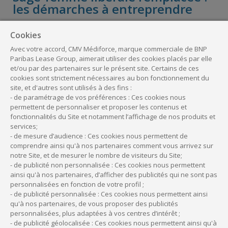
les démarches à entreprendre
La sage-femme libérale qui se fait remplacer a également
Cookies
quelques démarches à entreprendre pour faciliter le
Avec votre accord, CMV Médiforce, marque commerciale de BNP
remplacement et assurer la continuité de son activité.
Paribas Lease Group, aimerait utiliser des cookies placés par elle
et/ou par des partenaires sur le présent site. Certains de ces
cookies sont strictement nécessaires au bon fonctionnement du
Les principales démarches
site, et d'autres sont utilisés à des fins :
- de paramétrage de vos préférences : Ces cookies nous
Avant son absence, la sage-femme remplacée doit :
permettent de personnaliser et proposer les contenus et
fonctionnalités du Site et notamment l’affichage de nos produits et
informer sa patientèle
de son absence et de
services;
l’identité de sa remplaçante ;
- de mesure d’audience : Ces cookies nous permettent de
prévenir les organismes concernés
(CPAM,
comprendre ainsi qu'à nos partenaires comment vous arrivez sur
notre Site, et de mesurer le nombre de visiteurs du Site;
mutuelles, etc.) de son remplacement ;
- de publicité non personnalisée : Ces cookies nous permettent
mettre à disposition de sa remplaçante
ainsi qu'à nos partenaires, d’afficher des publicités qui ne sont pas
toutes les informations nécessaires
personnalisées en fonction de votre profil ;
concernant les patientes (dossiers,
- de publicité personnalisée : Ces cookies nous permettent ainsi
qu'à nos partenaires, de vous proposer des publicités
protocoles de soins, etc.) ;
personnalisées, plus adaptées à vos centres d’intérêt ;
organiser l’accès à son cabinet
(clés, codes
- de publicité géolocalisée : Ces cookies nous permettent ainsi qu'à