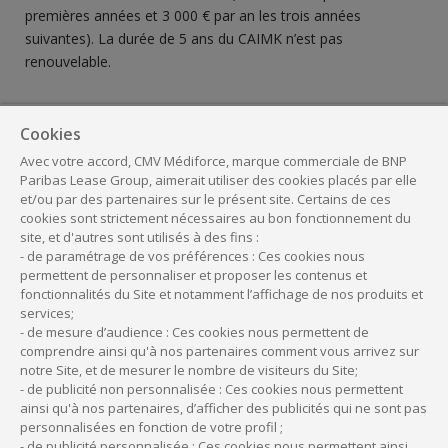
premières années et 3 000 € par an les trois années
suivantes). La durée de 5 ans du CAIMK n’est pas
renouvelable.
Cookies
Le Contrat d'Aide au Maintien d'Activité
des Masseurs-kinésithérapeutes
Avec votre accord, CMV Médiforce, marque commerciale de BNP
(CAMMK)
Paribas Lease Group, aimerait utiliser des cookies placés par elle
et/ou par des partenaires sur le présent site. Certains de ces
cookies sont strictement nécessaires au bon fonctionnement du
Ce troisième contrat est proposé aux masseurs-
site, et d'autres sont utilisés à des fins :
kinésithérapeutes qui :
- de paramétrage de vos préférences : Ces cookies nous
permettent de personnaliser et proposer les contenus et
sont déjà installés dans la zone sous-dotée
fonctionnalités du Site et notamment l’affichage de nos produits et
ou très sous-dotée ;
services;
s’engagent à maintenir leur activité dans
- de mesure d’audience : Ces cookies nous permettent de
cette zone pendant au moins 3 ans ;
comprendre ainsi qu'à nos partenaires comment vous arrivez sur
notre Site, et de mesurer le nombre de visiteurs du Site;
réalisent 50% au moins de leur activité
- de publicité non personnalisée : Ces cookies nous permettent
auprès de patients habitant dans la zone ;
ainsi qu'à nos partenaires, d’afficher des publicités qui ne sont pas
font appel à des confrères remplaçants pour
personnalisées en fonction de votre profil ;
assurer la continuité des soins en leur
- de publicité personnalisée : Ces cookies nous permettent ainsi