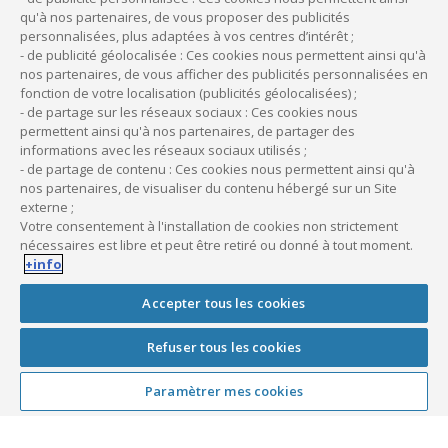
qu'à nos partenaires, de vous proposer des publicités
absence en cas d’exercice individuel.
personnalisées, plus adaptées à vos centres d’intérêt ;
Si les conditions sont respectées, ces masseurs-
- de publicité géolocalisée : Ces cookies nous permettent ainsi qu'à
nos partenaires, de vous afficher des publicités personnalisées en
kinésithérapeutes peuvent bénéficier d’une aide de 3 000 €
fonction de votre localisation (publicités géolocalisées) ;
par an sur 3 ans. Un CAMMK peut être signé à condition que
- de partage sur les réseaux sociaux : Ces cookies nous
le MK ne soit pas déjà engagé avec un autre contrat incitatif.
permettent ainsi qu'à nos partenaires, de partager des
informations avec les réseaux sociaux utilisés ;
- de partage de contenu : Ces cookies nous permettent ainsi qu'à
À noter :
nos partenaires, de visualiser du contenu hébergé sur un Site
externe ;
Contrairement à un CACCMK, le CAMMK peut être
Votre consentement à l'installation de cookies non strictement
renouvelé.
nécessaires est libre et peut être retiré ou donné à tout moment.
+info
Accepter tous les cookies
À lire aussi :
Masseurs-kinésithérapeutes : les matériels
Refuser tous les cookies
nécessaires à l’activité
Paramètrer mes cookies