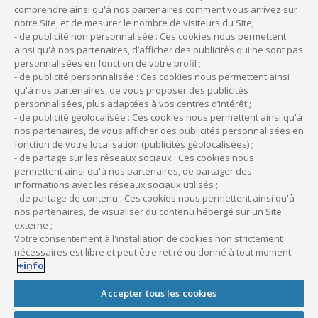
Une mésentente, en revanche, peut aboutir à un conflit ou
comprendre ainsi qu'à nos partenaires comment vous arrivez sur
même à un blocage de la société de fait puisqu’
aucun texte
notre Site, et de mesurer le nombre de visiteurs du Site;
léga
l
n’est là pour la régler.
- de publicité non personnalisée : Ces cookies nous permettent
ainsi qu'à nos partenaires, d’afficher des publicités qui ne sont pas
personnalisées en fonction de votre profil ;
À noter :
- de publicité personnalisée : Ces cookies nous permettent ainsi
qu'à nos partenaires, de vous proposer des publicités
Pour cette raison, il est préférable de recourir à
une
personnalisées, plus adaptées à vos centres d’intérêt ;
société civile de moyens (SCM) ou à un contrat d’exercice
- de publicité géolocalisée : Ces cookies nous permettent ainsi qu'à
à frais communs
pour partager les frais d’un cabinet
nos partenaires, de vous afficher des publicités personnalisées en
fonction de votre localisation (publicités géolocalisées) ;
médical.
- de partage sur les réseaux sociaux : Ces cookies nous
permettent ainsi qu'à nos partenaires, de partager des
informations avec les réseaux sociaux utilisés ;
- de partage de contenu : Ces cookies nous permettent ainsi qu'à
Le partage des pertes et des
nos partenaires, de visualiser du contenu hébergé sur un Site
profits en société de fait
externe ;
Votre consentement à l'installation de cookies non strictement
nécessaires est libre et peut être retiré ou donné à tout moment.
Sur le plan juridique et fiscal, les règles de répartition des
+info
pertes et des profits générés par l’activité sont
identiques à
celles d’une société de personnes
; le bénéfice est
Accepter tous les cookies
soumis à l’impôt sur le revenu non pas au nom de la société