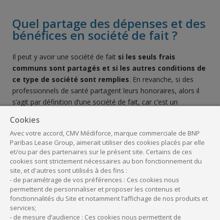
Quel partage des dépenses et des
bénéfices en société de fait ?
Il peut y avoir une société de fait
si les seuls frais
communs sont partagés et si les autres conditions de
ce type de société sont remplies
. En revanche, si des
professionnels de santé partagent leurs honoraires, alors il
s’agit par définition d’une société de fait, car c’est un
comportement assimilable à des associés.
Cookies
Avec votre accord, CMV Médiforce, marque commerciale de BNP
Le partage des frais en société de fait
Paribas Lease Group, aimerait utiliser des cookies placés par elle
et/ou par des partenaires sur le présent site. Certains de ces
Les règles de partage des dépenses n’étant, par hypothèse,
cookies sont strictement nécessaires au bon fonctionnement du
pas formalisées par des statuts, par un règlement intérieur
site, et d'autres sont utilisés à des fins :
- de paramétrage de vos préférences : Ces cookies nous
ou par un contrat, ce type d’association ne pose pas de
permettent de personnaliser et proposer les contenus et
problèmes importants tant que les associés s’entendent bien
fonctionnalités du Site et notamment l’affichage de nos produits et
sur ce partage.
services;
- de mesure d’audience : Ces cookies nous permettent de