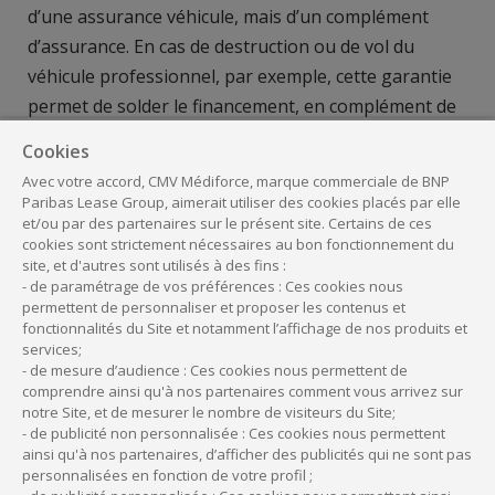
d’une assurance véhicule, mais d’un complément
d’assurance. En cas de destruction ou de vol du
véhicule professionnel, par exemple, cette garantie
permet de solder le financement, en complément de
l’assurance principale souscrite auprès de l’assureur.
Cookies
En effet, en crédit-bail ou crédit amortissable
Avec votre accord, CMV Médiforce, marque commerciale de BNP
Paribas Lease Group, aimerait utiliser des cookies placés par elle
automobile, le professionnel libéral de santé doit
et/ou par des partenaires sur le présent site. Certains de ces
souscrire un contrat automobile, incluant les
cookies sont strictement nécessaires au bon fonctionnement du
déplacements professionnels si le véhicule est utilisé
site, et d'autres sont utilisés à des fins :
- de paramétrage de vos préférences : Ces cookies nous
pour l’activité libérale. Mais en cas de vol ou de
permettent de personnaliser et proposer les contenus et
destruction totale du véhicule, le contrat est résilié et
fonctionnalités du Site et notamment l’affichage de nos produits et
services;
l’assurance automobile rembourse sa valeur vénale,
- de mesure d’audience : Ces cookies nous permettent de
alors que les loyers ou les échéances restant à payer
comprendre ainsi qu'à nos partenaires comment vous arrivez sur
notre Site, et de mesurer le nombre de visiteurs du Site;
ont été calculés sur la valeur à neuf, plus élevée.
- de publicité non personnalisée : Ces cookies nous permettent
ainsi qu'à nos partenaires, d’afficher des publicités qui ne sont pas
Avec l’assurance perte financière, l’assureur prend
personnalisées en fonction de votre profil ;
ainsi en charge cette différence et rembourse les