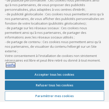
- de publicité personnalisée : Ces cookies nous permettent ainsi
mensualités qui restent dues au contrat. De ce fait, le
qu'à nos partenaires, de vous proposer des publicités
personnalisées, plus adaptées à vos centres d’intérêt ;
professionnel libéral de santé n’a aucun frais à
- de publicité géolocalisée : Ces cookies nous permettent ainsi qu'à
charge lié à la destruction, l’incendie ou le vol de la
nos partenaires, de vous afficher des publicités personnalisées en
fonction de votre localisation (publicités géolocalisées) ;
voiture. De quoi financer un nouveau véhicule dans
- de partage sur les réseaux sociaux : Ces cookies nous
de bonnes conditions, sans imputer sa
trésorerie
.
permettent ainsi qu'à nos partenaires, de partager des
informations avec les réseaux sociaux utilisés ;
- de partage de contenu : Ces cookies nous permettent ainsi qu'à
À lire aussi :
nos partenaires, de visualiser du contenu hébergé sur un Site
externe ;
Médecin libéral : à quelles assurances
Votre consentement à l'installation de cookies non strictement
souscrire pour s’installer ?
nécessaires est libre et peut être retiré ou donné à tout moment.
+info
Accepter tous les cookies
Refuser tous les cookies
Vous avez besoin d’être
conseillé ?
Paramètrer mes cookies
Nos équipes sont à votre disposition pour répondre à