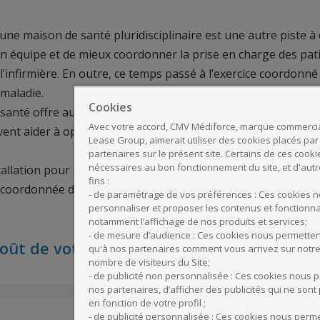
une maison de santé pluridisciplinaire est une autre piste à 
n équipe et de mieux coordonner la prise en charge des pat
l’infirmière. En outre, ce temps passé à l’exercice coordonn
 maladie.
Cookies
 santé offre aussi l’avantage du partage des locaux, d’un sec
Avec votre accord, CMV Médiforce, marque commerci
vent aider à optimiser le temps médical passé auprès des pat
Lease Group, aimerait utiliser des cookies placés par
partenaires sur le présent site. Certains de ces cooki
nécessaires au bon fonctionnement du site, et d'autre
stallation pour les médecins libéraux dans les zones déficitai
fins :
 coordonnée des médecins. Pour connaître ces aides, consulte
- de paramétrage de vos préférences : Ces cookies 
personnaliser et proposer les contenus et fonctionnal
notamment l’affichage de nos produits et services;
- de mesure d’audience : Ces cookies nous permette
coût de votre installation ou d'un rachat d
qu'à nos partenaires comment vous arrivez sur notre 
nombre de visiteurs du Site;
- de publicité non personnalisée : Ces cookies nous p
nos partenaires, d’afficher des publicités qui ne son
en fonction de votre profil ;
- de publicité personnalisée : Ces cookies nous perme