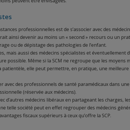
moins peuvent être envisagées.
stes
nstances professionnelles est de s’associer avec des médeci
rrait ainsi devenir au moins un « second » recours ou un pra
age ou de dépistage des pathologies de l’enfant.
es, mais aussi des médecins spécialistes et éventuellement d
ure possible. Même si la SCM ne regroupe que les moyens mat
a patientèle, elle peut permettre, en pratique, une meilleur
cier avec des professionnels de santé paramédicaux dans une 
essionnelle (réservée aux médecins).
avec d’autres médecins libéraux en partageant les charges, le
 Une telle société peut en effet regrouper des médecins génér
avantages fiscaux supérieurs à ceux qu’offre la SCP.