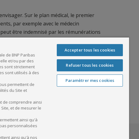
envisager. Sur le plan médical, le premier
ients, par exemple avec le médecin
é peut être indemnisé par les rémunérations
rétariat, de matériels, d’un système
Accepter tous les cookies
ale de BNP Paribas
ients et à se décharger d’une partie des
 elle et/ou par des
Refuser tous les cookies
es sont strictement
s sont utilisés à des
res en offre de soins. Certaines favorisent
Paramètrer mes cookies
r le site de l’Agence régionale de santé
nous permettent de
ités du Site et
nt de comprendre ainsi
e patientèle
Site, et de mesurer le
ermettent ainsi qu'à
t pas personnalisées
ttent ainsi qu'à nos