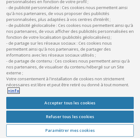
personnalisées en fonction de votre profil ;
Simulez le financement de
- de publicité personnalisée : Ces cookies nous permettent ainsi
qu'à nos partenaires, de vous proposer des publicités
vos travaux
personnalisées, plus adaptées à vos centres d’intérêt ;
- de publicité géolocalisée : Ces cookies nous permettent ainsi qu'à
Profession
nos partenaires, de vous afficher des publicités personnalisées en
fonction de votre localisation (publicités géolocalisées) ;
- de partage sur les réseaux sociaux : Ces cookies nous
permettent ainsi qu'à nos partenaires, de partager des
informations avec les réseaux sociaux utilisés ;
Montant TTC du financement envisagé
- de partage de contenu : Ces cookies nous permettent ainsi qu'à
nos partenaires, de visualiser du contenu hébergé sur un Site
externe ;
€
Votre consentement à l'installation de cookies non strictement
nécessaires est libre et peut être retiré ou donné à tout moment.
+info
Accepter tous les cookies
Refuser tous les cookies
Vous avez besoin d’être
Paramètrer mes cookies
conseillé ?