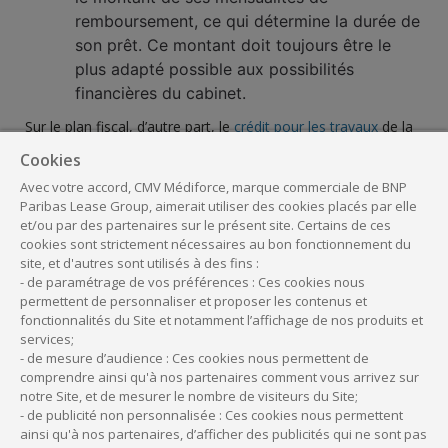
remboursement, ce qui détermine la durée de
son prêt. Ce montant doit toujours être le
plus adapté possible aux possibilités
financières du cabinet.
Sur le plan fiscal, d’autre part, le
crédit pour les travaux
de la
salle d’attente permet de déduire l’intégralité des intérêts
Cookies
d’emprunt liés à cette opération, ainsi que la dotation aux
Avec votre accord, CMV Médiforce, marque commerciale de BNP
amortissements correspondante. Le coût total du
Paribas Lease Group, aimerait utiliser des cookies placés par elle
financement s’en trouve ainsi réduit d’autant.
et/ou par des partenaires sur le présent site. Certains de ces
cookies sont strictement nécessaires au bon fonctionnement du
site, et d'autres sont utilisés à des fins :
À noter :
- de paramétrage de vos préférences : Ces cookies nous
permettent de personnaliser et proposer les contenus et
L’amortissement des travaux du cabinet s’effectue le plus
fonctionnalités du Site et notamment l’affichage de nos produits et
souvent sur une période comprise entre sept et quinze
services;
ans. Il est donc conseillé, pour des raisons d’optimisation
- de mesure d’audience : Ces cookies nous permettent de
comprendre ainsi qu'à nos partenaires comment vous arrivez sur
fiscale, de faire coïncider la durée du financement avec ce
notre Site, et de mesurer le nombre de visiteurs du Site;
délai. Faites-vous conseiller par votre expert-comptable.
- de publicité non personnalisée : Ces cookies nous permettent
ainsi qu'à nos partenaires, d’afficher des publicités qui ne sont pas