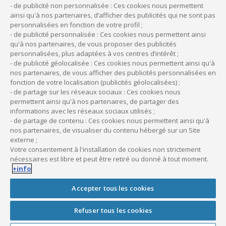
- de publicité non personnalisée : Ces cookies nous permettent
Vous versez le montant de la cotisation à
ainsi qu'à nos partenaires, d’afficher des publicités qui ne sont pas
Service Action Santé
personnalisées en fonction de votre profil ;
- de publicité personnalisée : Ces cookies nous permettent ainsi
qu'à nos partenaires, de vous proposer des publicités
personnalisées, plus adaptées à vos centres d’intérêt ;
- de publicité géolocalisée : Ces cookies nous permettent ainsi qu'à
nos partenaires, de vous afficher des publicités personnalisées en
fonction de votre localisation (publicités géolocalisées) ;
- de partage sur les réseaux sociaux : Ces cookies nous
permettent ainsi qu'à nos partenaires, de partager des
informations avec les réseaux sociaux utilisés ;
- de partage de contenu : Ces cookies nous permettent ainsi qu'à
(1) SERVICE ACTION SANTE,
société par actions
nos partenaires, de visualiser du contenu hébergé sur un Site
simplifiées au capital de 8000 euros, immatriculée au
externe ;
Votre consentement à l'installation de cookies non strictement
RCS de EVRY sous le numéro 402 258 032, dont le
nécessaires est libre et peut être retiré ou donné à tout moment.
siège social est situé au 5 rue Gutenberg 91070
+info
Bondoufle et dont le numéro de TVA
Accepter tous les cookies
intracommunautaire est FR18402258032.
Refuser tous les cookies
(2) Méditréso est un crédit de trésorerie