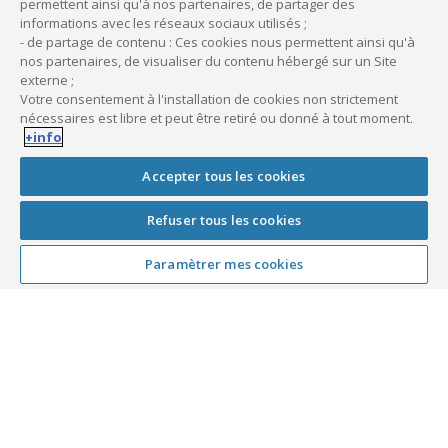
permettent ainsi qu'à nos partenaires, de partager des
À noter :
informations avec les réseaux sociaux utilisés ;
- de partage de contenu : Ces cookies nous permettent ainsi qu'à
Le cabinet doit bien entendu disposer d’une salle d’attente
nos partenaires, de visualiser du contenu hébergé sur un Site
séparée de la salle de soins ou de consultation, pour
externe ;
préserver la confidentialité des soins et le secret médical.
Votre consentement à l'installation de cookies non strictement
nécessaires est libre et peut être retiré ou donné à tout moment.
+info
Accepter tous les cookies
Vous avez besoin d’être
conseillé ?
Refuser tous les cookies
Nos équipes sont à votre disposition pour répondre à
Paramètrer mes cookies
vos questions et vous aider à faire le bon choix.
Publié le
4 octobre 2022
Dernière mise à jour le
15 juin 2026