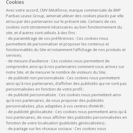
Cookies
ceux des médecins, des masseurs-kinésithérapeutes…,
prévoient eux aussi des restrictions à l’installation du cabinet
Avec votre accord, CMV Médiforce, marque commerciale de BNP
Paribas Lease Group, aimerait utiliser des cookies placés par elle
dans un local d’habitation. Par exemple, un médecin, un
et/ou par des partenaires sur le présent site. Certains de ces
masseur-kinésithérapeute ou encore une infirmière ne doit
cookies sont strictement nécessaires au bon fonctionnement du
pas s’installer dans un immeuble collectif où exerce déjà un
site, et d'autres sont utilisés à des fins :
confrère, sans l’accord de celui-ci ou sans l’autorisation du
- de paramétrage de vos préférences : Ces cookies nous
Conseil départemental de l’Ordre.
permettent de personnaliser et proposer les contenus et
fonctionnalités du Site et notamment l’affichage de nos produits et
services;
Les normes à respecter
- de mesure d’audience : Ces cookies nous permettent de
comprendre ainsi qu'à nos partenaires comment vous arrivez sur
notre Site, et de mesurer le nombre de visiteurs du Site;
Enfin, en transformant votre logement d’habitation en
- de publicité non personnalisée : Ces cookies nous permettent
établissement recevant du public (ERP), vous devez respecter
ainsi qu'à nos partenaires, d’afficher des publicités qui ne sont pas
les normes propres à ce type de locaux. Il est donc
personnalisées en fonction de votre profil ;
nécessaire de rendre le cabinet
accessible aux personnes
- de publicité personnalisée : Ces cookies nous permettent ainsi
handicapées
, d’afficher les numéros et les consignes
qu'à nos partenaires, de vous proposer des publicités
personnalisées, plus adaptées à vos centres d’intérêt ;
d’urgence, de posséder un extincteur à eau pulvérisée, de
- de publicité géolocalisée : Ces cookies nous permettent ainsi qu'à
faire installer un système d’alarme adapté, de mettre aux
nos partenaires, de vous afficher des publicités personnalisées en
normes l’installation électrique…
fonction de votre localisation (publicités géolocalisées) ;
- de partage sur les réseaux sociaux : Ces cookies nous