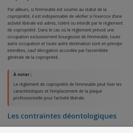
Par ailleurs, si l’immeuble est soumis au statut de la
copropriété, il est indispensable de vérifier si l’exercice d’une
activité libérale est admis, toléré ou interdit par le règlement
de copropriété. Dans le cas où le règlement prévoit une
occupation exclusivement bourgeoise de l’immeuble, toute
autre occupation et toute autre destination sont en principe
interdites, sauf dérogation accordée par l’assemblée
générale de la copropriété.
À noter :
Le règlement de copropriété de l’immeuble peut fixer les
caractéristiques et l’emplacement de la plaque
professionnelle pour l’activité libérale.
Les contraintes déontologiques
Plusieurs codes de déontologie professionnelle, notamment